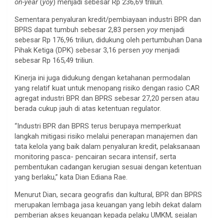
on-year
(
yoy
) menjadi sebesar Rp 236,69 triliun.
Sementara penyaluran kredit/pembiayaan industri BPR dan
BPRS dapat tumbuh sebesar 2,83 persen
yoy
menjadi
sebesar Rp 176,96 triliun, didukung oleh pertumbuhan Dana
Pihak Ketiga (DPK) sebesar 3,16 persen
yoy
menjadi
sebesar Rp 165,49 triliun.
Kinerja ini juga didukung dengan ketahanan permodalan
yang relatif kuat untuk menopang risiko dengan rasio CAR
agregat industri BPR dan BPRS sebesar 27,20 persen atau
berada cukup jauh di atas ketentuan regulator.
“Industri BPR dan BPRS terus berupaya memperkuat
langkah mitigasi risiko melalui penerapan manajemen dan
tata kelola yang baik dalam penyaluran kredit, pelaksanaan
monitoring pasca- pencairan secara intensif, serta
pembentukan cadangan kerugian sesuai dengan ketentuan
yang berlaku,” kata Dian Ediana Rae.
Menurut Dian, secara geografis dan kultural, BPR dan BPRS
merupakan lembaga jasa keuangan yang lebih dekat dalam
pemberian akses keuangan kepada pelaku UMKM, sejalan