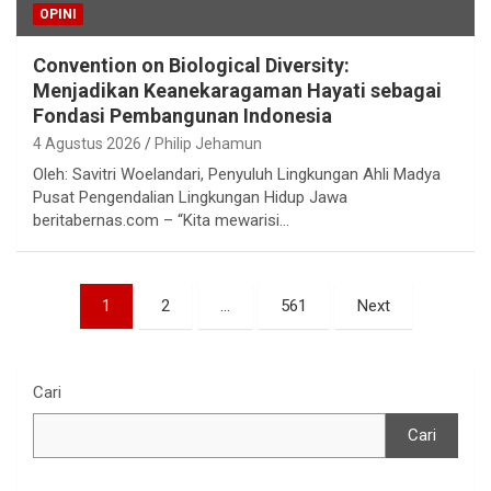
OPINI
Convention on Biological Diversity:
Menjadikan Keanekaragaman Hayati sebagai
Fondasi Pembangunan Indonesia
4 Agustus 2026
Philip Jehamun
Oleh: Savitri Woelandari, Penyuluh Lingkungan Ahli Madya
Pusat Pengendalian Lingkungan Hidup Jawa
beritabernas.com – “Kita mewarisi…
Paginasi
1
2
…
561
Next
pos
Cari
Cari