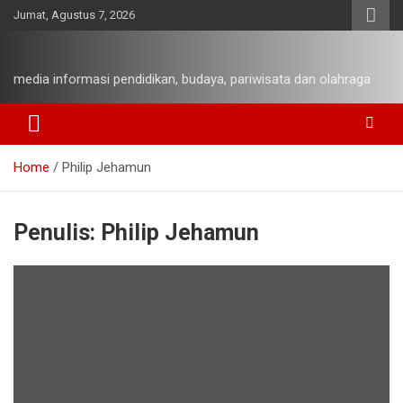
Skip
Jumat, Agustus 7, 2026
to
content
media informasi pendidikan, budaya, pariwisata dan olahraga
Home
Philip Jehamun
Penulis:
Philip Jehamun