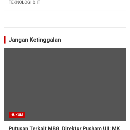
TEKNOLOGI & IT
Jangan Ketinggalan
HUKUM
Putusan Terkait MBG, Direktur Pusham UII: MK