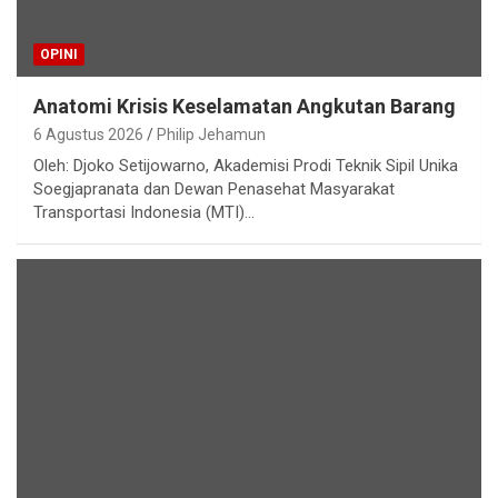
OPINI
Anatomi Krisis Keselamatan Angkutan Barang
6 Agustus 2026
Philip Jehamun
Oleh: Djoko Setijowarno, Akademisi Prodi Teknik Sipil Unika
Soegjapranata dan Dewan Penasehat Masyarakat
Transportasi Indonesia (MTI)…