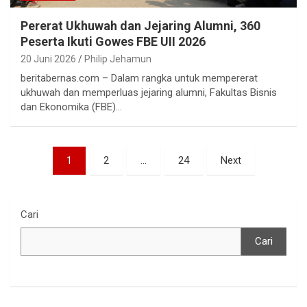
Pererat Ukhuwah dan Jejaring Alumni, 360
Peserta Ikuti Gowes FBE UII 2026
20 Juni 2026
Philip Jehamun
beritabernas.com – Dalam rangka untuk mempererat
ukhuwah dan memperluas jejaring alumni, Fakultas Bisnis
dan Ekonomika (FBE)…
Paginasi
1
2
…
24
Next
pos
Cari
Cari