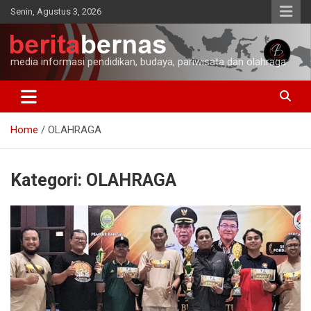
Skip
Senin, Agustus 3, 2026
to
content
media informasi pendidikan, budaya, pariwisata dan olahraga
Home
OLAHRAGA
Kategori:
OLAHRAGA