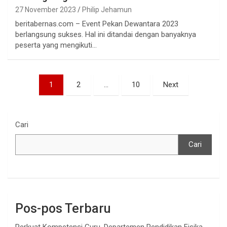
27 November 2023
Philip Jehamun
beritabernas.com – Event Pekan Dewantara 2023
berlangsung sukses. Hal ini ditandai dengan banyaknya
peserta yang mengikuti…
Paginasi
1
2
…
10
Next
pos
Cari
Cari
Pos-pos Terbaru
Perkuat Kompetensi Guru, Departemen Pendidikan Fisika