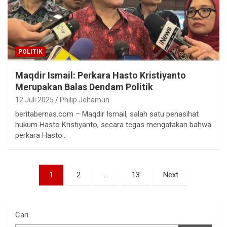
POLITIK
Maqdir Ismail: Perkara Hasto Kristiyanto
Merupakan Balas Dendam Politik
12 Juli 2025
Philip Jehamun
beritabernas.com – Maqdir Ismail, salah satu penasihat
hukum Hasto Kristiyanto, secara tegas mengatakan bahwa
perkara Hasto…
Paginasi
1
2
…
13
Next
pos
Cari