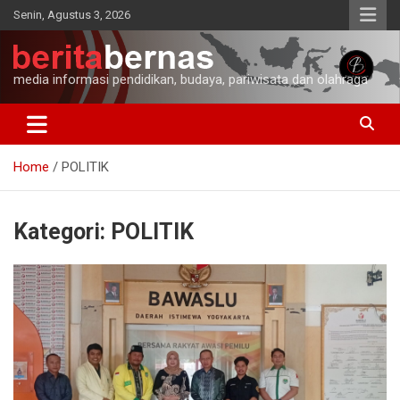
Skip
Senin, Agustus 3, 2026
to
content
media informasi pendidikan, budaya, pariwisata dan olahraga
Home
POLITIK
Kategori:
POLITIK