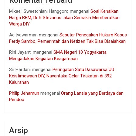
Komentar Terbaru
Mikaell Sweetdhiani Hanggoro
mengenai
Soal Kenaikan
Harga BBM, Dr R Stevanus: akan Semakin Memberatkan
Warga DIY
Adityawarman
mengenai
Seputar Penegakan Hukum Kasus
Ferdy Sambo, Pemerintah dan Netizen Tak Bisa Disalahkan
Rini Jayanti
mengenai
SMA Negeri 10 Yogyakarta
Mengadakan Kegiatan Keagamaan
Sri Hardani
mengenai
Peringatan Satu Dasawarsa UU
Keistimewaan DIY, Nayantaka Gelar Tirakatan di 392
Kalurahan
Philip Jehamun
mengenai
Orang Lansia yang Berdaya dan
Pendoa
Arsip