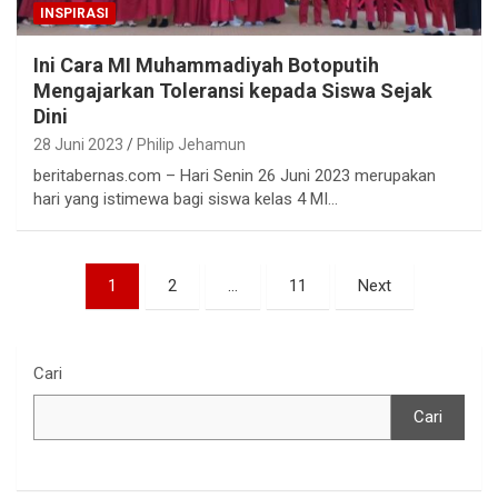
INSPIRASI
Ini Cara MI Muhammadiyah Botoputih
Mengajarkan Toleransi kepada Siswa Sejak
Dini
28 Juni 2023
Philip Jehamun
beritabernas.com – Hari Senin 26 Juni 2023 merupakan
hari yang istimewa bagi siswa kelas 4 MI…
Paginasi
1
2
…
11
Next
pos
Cari
Cari