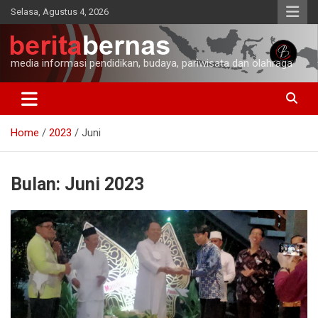
Skip
Selasa, Agustus 4, 2026
to
content
media informasi pendidikan, budaya, pariwisata dan olahraga
Home
2023
Juni
Bulan:
Juni 2023