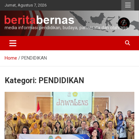
Skip
Jumat, Agustus 7, 2026
to
content
media informasi pendidikan, budaya, pariwisata dan olahraga
Home
PENDIDIKAN
Kategori:
PENDIDIKAN