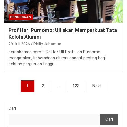
PENDIDIKAN
Prof Hari Purnomo: UII akan Memperkuat Tata
Kelola Alumni
29 Juli 2026
Philip Jehamun
beritabernas.com – Rektor UII Prof Hari Purnomo
mengatakan, keberadaan alumni sangat penting bagi
sebuah perguruan tinggi.…
Paginasi
1
2
…
123
Next
pos
Cari
Cari