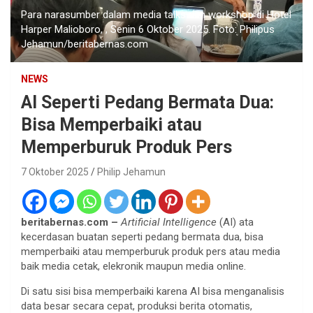
Para narasumber dalam media talks dan workshop di Hotel
Harper Malioboro, , Senin 6 Oktober 2025. Foto: Philipus
Jehamun/beritabernas.com
NEWS
AI Seperti Pedang Bermata Dua:
Bisa Memperbaiki atau
Memperburuk Produk Pers
7 Oktober 2025
Philip Jehamun
beritabernas.com –
Artificial Intelligence
(AI) ata
kecerdasan buatan seperti pedang bermata dua, bisa
memperbaiki atau memperburuk produk pers atau media
baik media cetak, elekronik maupun media online.
Di satu sisi bisa memperbaiki karena AI bisa menganalisis
data besar secara cepat, produksi berita otomatis,