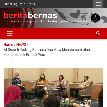
Skip
Jumat, Agustus 7, 2026
to
content
media informasi pendidikan, budaya, pariwisata dan olahraga
Home
NEWS
AI Seperti Pedang Bermata Dua: Bisa Memperbaiki atau
Memperburuk Produk Pers