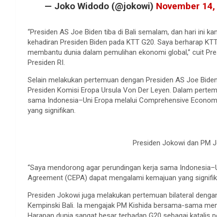
— Joko Widodo (@jokowi)
November 14,
“Presiden AS Joe Biden tiba di Bali semalam, dan hari ini k
kehadiran Presiden Biden pada KTT G20. Saya berharap KTT
membantu dunia dalam pemulihan ekonomi global,” cuit Pre
Presiden RI.
Selain melakukan pertemuan dengan Presiden AS Joe Bide
Presiden Komisi Eropa Ursula Von Der Leyen. Dalam pertem
sama Indonesia–Uni Eropa melalui Comprehensive Econom
yang signifikan.
Presiden Jokowi dan PM J
“Saya mendorong agar perundingan kerja sama Indonesia–
Agreement (CEPA) dapat mengalami kemajuan yang signifika
Presiden Jokowi juga melakukan pertemuan bilateral denga
Kempinski Bali. Ia mengajak PM Kishida bersama-sama me
Harapan dunia sangat besar terhadap G20 sebagai katalis p