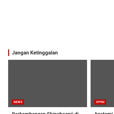
Jangan Ketinggalan
NEWS
OPINI
Perkembangan Shincheonji di
Anatomi 