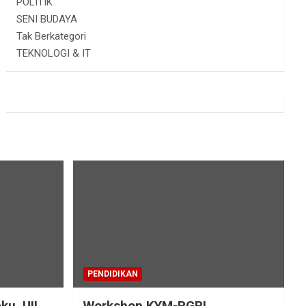
POLITIK
SENI BUDAYA
Tak Berkategori
TEKNOLOGI & IT
PENDIDIKAN
ku, UII
Workshop KYM-PGRI,