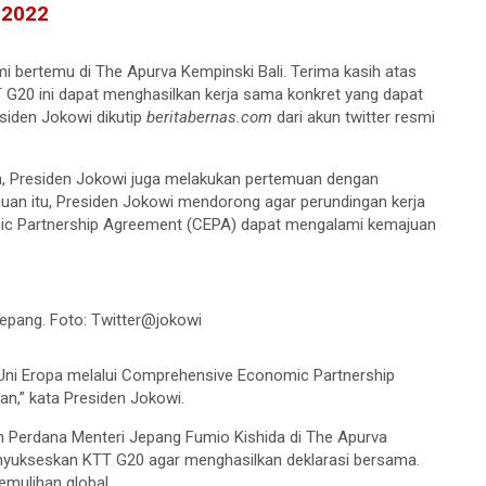
 2022
ami bertemu di The Apurva Kempinski Bali. Terima kasih atas
 G20 ini dapat menghasilkan kerja sama konkret yang dapat
siden Jokowi dikutip
beritabernas.com
dari akun twitter resmi
n, Presiden Jokowi juga melakukan pertemuan dengan
uan itu, Presiden Jokowi mendorong agar perundingan kerja
ic Partnership Agreement (CEPA) dapat mengalami kemajuan
epang. Foto: Twitter@jokowi
Uni Eropa melalui Comprehensive Economic Partnership
n,” kata Presiden Jokowi.
n Perdana Menteri Jepang Fumio Kishida di The Apurva
nyukseskan KTT G20 agar menghasilkan deklarasi bersama.
emulihan global.