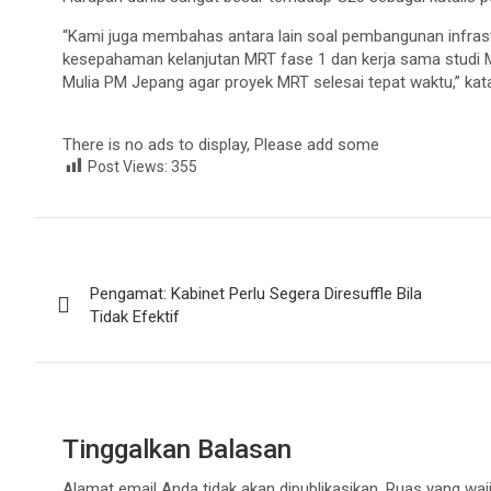
“Kami juga membahas antara lain soal pembangunan infras
kesepahaman kelanjutan MRT fase 1 dan kerja sama studi M
Mulia PM Jepang agar proyek MRT selesai tepat waktu,” kat
There is no ads to display, Please add some
Post Views:
355
Navigasi
Pengamat: Kabinet Perlu Segera Diresuffle Bila
pos
Tidak Efektif
Tinggalkan Balasan
Alamat email Anda tidak akan dipublikasikan.
Ruas yang waji