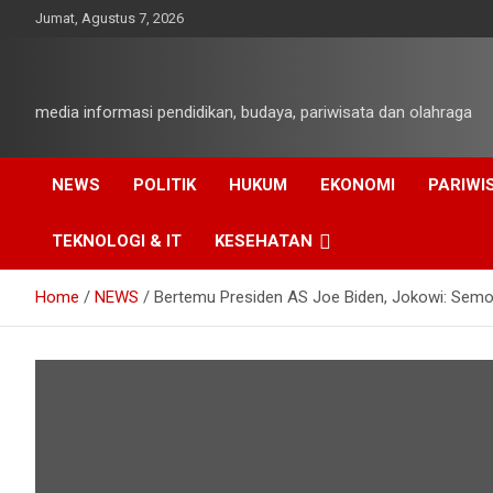
Skip
Jumat, Agustus 7, 2026
to
content
media informasi pendidikan, budaya, pariwisata dan olahraga
NEWS
POLITIK
HUKUM
EKONOMI
PARIWI
TEKNOLOGI & IT
KESEHATAN
Home
NEWS
Bertemu Presiden AS Joe Biden, Jokowi: Sem