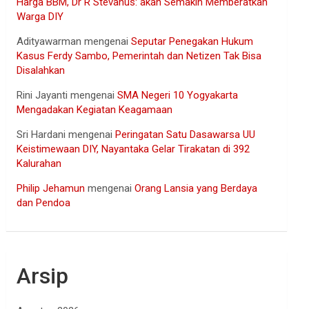
Harga BBM, Dr R Stevanus: akan Semakin Memberatkan
Warga DIY
Adityawarman
mengenai
Seputar Penegakan Hukum
Kasus Ferdy Sambo, Pemerintah dan Netizen Tak Bisa
Disalahkan
Rini Jayanti
mengenai
SMA Negeri 10 Yogyakarta
Mengadakan Kegiatan Keagamaan
Sri Hardani
mengenai
Peringatan Satu Dasawarsa UU
Keistimewaan DIY, Nayantaka Gelar Tirakatan di 392
Kalurahan
Philip Jehamun
mengenai
Orang Lansia yang Berdaya
dan Pendoa
Arsip