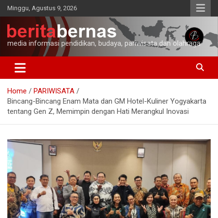
Skip
Minggu, Agustus 9, 2026
to
content
media informasi pendidikan, budaya, pariwisata dan olahraga
Home
PARIWISATA
Bincang-Bincang Enam Mata dan GM Hotel-Kuliner Yogyakarta
tentang Gen Z, Memimpin dengan Hati Merangkul Inovasi