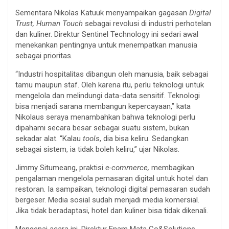
Sementara Nikolas Katuuk menyampaikan gagasan
Digital
Trust, Human Touch
sebagai revolusi di industri perhotelan
dan kuliner. Direktur Sentinel Technology ini sedari awal
menekankan pentingnya untuk menempatkan manusia
sebagai prioritas.
“Industri hospitalitas dibangun oleh manusia, baik sebagai
tamu maupun staf. Oleh karena itu, perlu teknologi untuk
mengelola dan melindungi data-data sensitif. Teknologi
bisa menjadi sarana membangun kepercayaan,” kata
Nikolaus seraya menambahkan bahwa teknologi perlu
dipahami secara besar sebagai suatu sistem, bukan
sekadar alat. “Kalau
tools
, dia bisa keliru. Sedangkan
sebagai sistem, ia tidak boleh keliru,” ujar Nikolas.
Jimmy Situmeang, praktisi
e-commerce,
membagikan
pengalaman mengelola pemasaran digital untuk hotel dan
restoran. Ia sampaikan, teknologi digital pemasaran sudah
bergeser. Media sosial sudah menjadi media komersial.
Jika tidak beradaptasi, hotel dan kuliner bisa tidak dikenali.
Mengenai acara ini, Direktur Enam Mata Co&Solutions