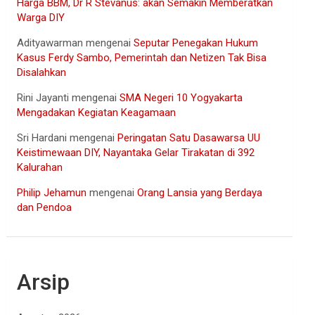
Harga BBM, Dr R Stevanus: akan Semakin Memberatkan
Warga DIY
Adityawarman
mengenai
Seputar Penegakan Hukum
Kasus Ferdy Sambo, Pemerintah dan Netizen Tak Bisa
Disalahkan
Rini Jayanti
mengenai
SMA Negeri 10 Yogyakarta
Mengadakan Kegiatan Keagamaan
Sri Hardani
mengenai
Peringatan Satu Dasawarsa UU
Keistimewaan DIY, Nayantaka Gelar Tirakatan di 392
Kalurahan
Philip Jehamun
mengenai
Orang Lansia yang Berdaya
dan Pendoa
Arsip