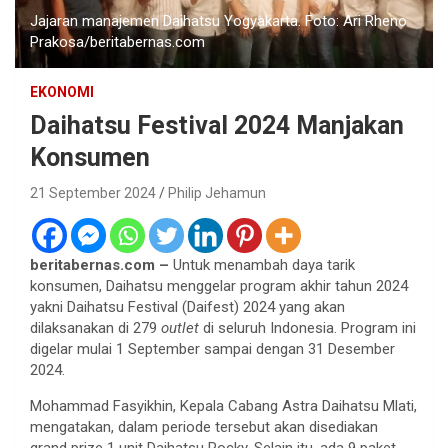
Jajaran manajemen Daihatsu Yogyakarta. Foto: Ari Rheno
Prakosa/beritabernas.com
EKONOMI
Daihatsu Festival 2024 Manjakan
Konsumen
21 September 2024
Philip Jehamun
beritabernas.com –
Untuk menambah daya tarik
konsumen, Daihatsu menggelar program akhir tahun 2024
yakni Daihatsu Festival (Daifest) 2024 yang akan
dilaksanakan di 279
outlet
di seluruh Indonesia. Program ini
digelar mulai 1 September sampai dengan 31 Desember
2024.
Mohammad Fasyikhin, Kepala Cabang Astra Daihatsu Mlati,
mengatakan, dalam periode tersebut akan disediakan
grand prize 1 unit Daihatsu Rocky. Selain itu, ada 9 paket