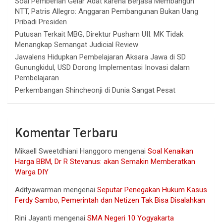
Soal Pemberian Gelar Adat karena Berjasa Membangun
NTT, Patris Allegro: Anggaran Pembangunan Bukan Uang
Pribadi Presiden
Putusan Terkait MBG, Direktur Pusham UII: MK Tidak
Menangkap Semangat Judicial Review
Jawalens Hidupkan Pembelajaran Aksara Jawa di SD
Gunungkidul, USD Dorong Implementasi Inovasi dalam
Pembelajaran
Perkembangan Shincheonji di Dunia Sangat Pesat
Komentar Terbaru
Mikaell Sweetdhiani Hanggoro
mengenai
Soal Kenaikan
Harga BBM, Dr R Stevanus: akan Semakin Memberatkan
Warga DIY
Adityawarman
mengenai
Seputar Penegakan Hukum Kasus
Ferdy Sambo, Pemerintah dan Netizen Tak Bisa Disalahkan
Rini Jayanti
mengenai
SMA Negeri 10 Yogyakarta