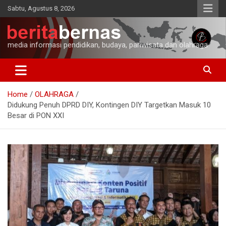
Skip
Sabtu, Agustus 8, 2026
to
content
media informasi pendidikan, budaya, pariwisata dan olahraga
Home
OLAHRAGA
Didukung Penuh DPRD DIY, Kontingen DIY Targetkan Masuk 10
Besar di PON XXI