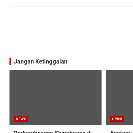
Jangan Ketinggalan
NEWS
OPINI
Perkembangan Shincheonji di
Anatomi 