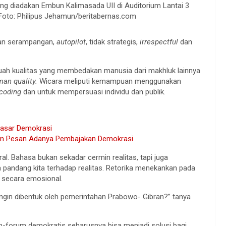
ang diadakan Embun Kalimasada UII di Auditorium Lantai 3
Foto: Philipus Jehamun/beritabernas.com
gan serampangan,
autopilot
, tidak strategis,
irrespectful
dan
uah kualitas yang membedakan manusia dari makhluk lainnya
an quality.
Wicara meliputi kemampuan menggunakan
coding
dan untuk mempersuasi individu dan publik.
 Dasar Demokrasi
kan Pesan Adanya Pembajakan Demokrasi
al. Bahasa bukan sekadar cermin realitas, tapi juga
pandang kita terhadap realitas. Retorika menekankan pada
 secara emosional.
 ingin dibentuk oleh pemerintahan Prabowo- Gibran?” tanya
m-forum demokratis seharusnya bisa menjadi solusi bagi