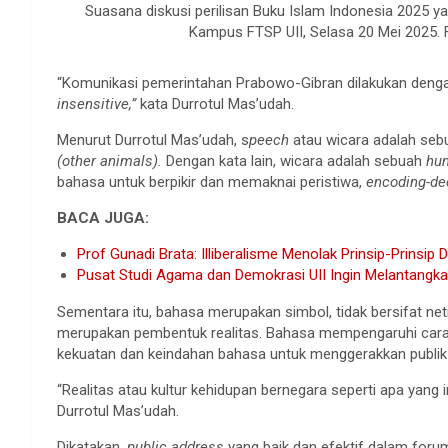
Suasana diskusi perilisan Buku Islam Indonesia 2025 y
Kampus FTSP UII, Selasa 20 Mei 2025. 
“Komunikasi pemerintahan Prabowo-Gibran dilakukan den
insensitive,”
kata Durrotul Mas’udah.
Menurut Durrotul Mas’udah, s
peech
atau wicara adalah seb
(other animals).
Dengan kata lain, wicara adalah sebuah
hum
bahasa untuk berpikir dan memaknai peristiwa,
encoding-de
BACA JUGA:
Prof Gunadi Brata: Illiberalisme Menolak Prinsip-Prinsip
Pusat Studi Agama dan Demokrasi UII Ingin Melantang
Sementara itu, bahasa merupakan simbol, tidak bersifat netr
merupakan pembentuk realitas. Bahasa mempengaruhi cara 
kekuatan dan keindahan bahasa untuk menggerakkan publik
“Realitas atau kultur kehidupan bernegara seperti apa yang
Durrotul Mas’udah.
Dikatakan,
public address
yang baik dan efektif dalam foru