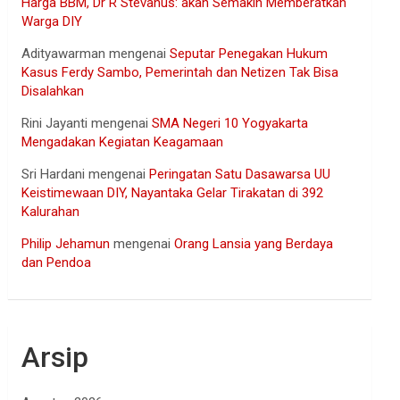
Harga BBM, Dr R Stevanus: akan Semakin Memberatkan
Warga DIY
Adityawarman
mengenai
Seputar Penegakan Hukum
Kasus Ferdy Sambo, Pemerintah dan Netizen Tak Bisa
Disalahkan
Rini Jayanti
mengenai
SMA Negeri 10 Yogyakarta
Mengadakan Kegiatan Keagamaan
Sri Hardani
mengenai
Peringatan Satu Dasawarsa UU
Keistimewaan DIY, Nayantaka Gelar Tirakatan di 392
Kalurahan
Philip Jehamun
mengenai
Orang Lansia yang Berdaya
dan Pendoa
Arsip