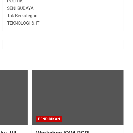
POLITIK
SENI BUDAYA
Tak Berkategori
TEKNOLOGI & IT
PENDIDIKAN
ku, UII
Workshop KYM-PGRI,