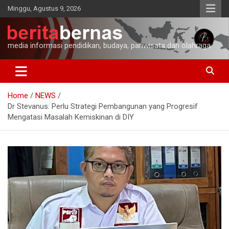
Skip
Minggu, Agustus 9, 2026
to
content
media informasi pendidikan, budaya, pariwisata dan olahraga
Home
NEWS
Dr Stevanus: Perlu Strategi Pembangunan yang Progresif
Mengatasi Masalah Kemiskinan di DIY