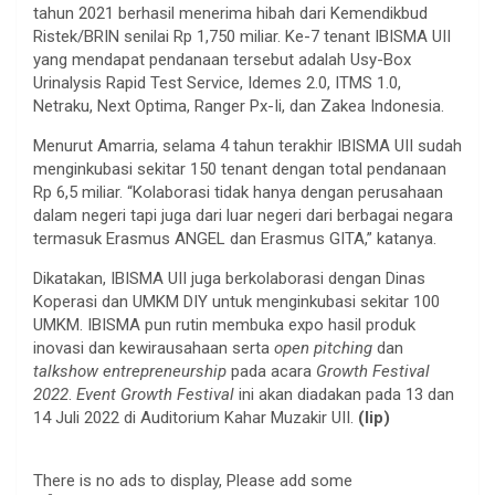
tahun 2021 berhasil menerima hibah dari Kemendikbud
Ristek/BRIN senilai Rp 1,750 miliar. Ke-7 tenant IBISMA UII
yang mendapat pendanaan tersebut adalah Usy-Box
Urinalysis Rapid Test Service, Idemes 2.0, ITMS 1.0,
Netraku, Next Optima, Ranger Px-Ii, dan Zakea Indonesia.
Menurut Amarria, selama 4 tahun terakhir IBISMA UII sudah
menginkubasi sekitar 150 tenant dengan total pendanaan
Rp 6,5 miliar. “Kolaborasi tidak hanya dengan perusahaan
dalam negeri tapi juga dari luar negeri dari berbagai negara
termasuk Erasmus ANGEL dan Erasmus GITA,” katanya.
Dikatakan, IBISMA UII juga berkolaborasi dengan Dinas
Koperasi dan UMKM DIY untuk menginkubasi sekitar 100
UMKM. IBISMA pun rutin membuka expo hasil produk
inovasi dan kewirausahaan serta
open pitching
dan
talkshow entrepreneurship
pada acara
Growth Festival
2022
.
Event Growth Festival
ini akan diadakan pada 13 dan
14 Juli 2022 di Auditorium Kahar Muzakir UII.
(lip)
There is no ads to display, Please add some