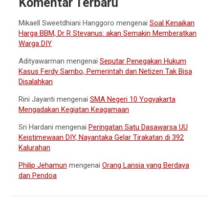
Komentar Terbaru
Mikaell Sweetdhiani Hanggoro
mengenai
Soal Kenaikan
Harga BBM, Dr R Stevanus: akan Semakin Memberatkan
Warga DIY
Adityawarman
mengenai
Seputar Penegakan Hukum
Kasus Ferdy Sambo, Pemerintah dan Netizen Tak Bisa
Disalahkan
Rini Jayanti
mengenai
SMA Negeri 10 Yogyakarta
Mengadakan Kegiatan Keagamaan
Sri Hardani
mengenai
Peringatan Satu Dasawarsa UU
Keistimewaan DIY, Nayantaka Gelar Tirakatan di 392
Kalurahan
Philip Jehamun
mengenai
Orang Lansia yang Berdaya
dan Pendoa