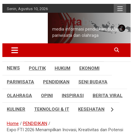
Skip
Senin, Agustus 10, 2026
to
content
media informasi pendidikan, budaya,
pariwisata dan olahraga
NEWS
POLITIK
HUKUM
EKONOMI
PARIWISATA
PENDIDIKAN
SENI BUDAYA
OLAHRAGA
OPINI
INSPIRASI
BERITA VIRAL
KULINER
TEKNOLOGI & IT
KESEHATAN
Home
PENDIDIKAN
Expo FTI 2026 Menampilkan Inovasi, Kreativitas dan Potensi