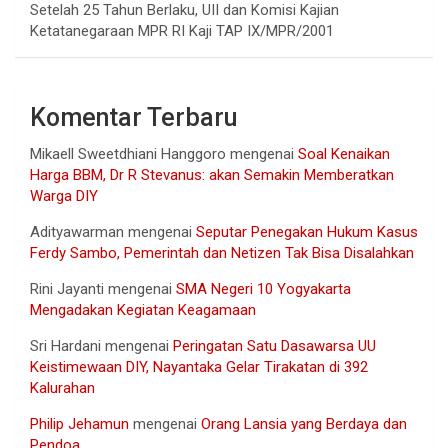
Setelah 25 Tahun Berlaku, UII dan Komisi Kajian
Ketatanegaraan MPR RI Kaji TAP IX/MPR/2001
Komentar Terbaru
Mikaell Sweetdhiani Hanggoro
mengenai
Soal Kenaikan
Harga BBM, Dr R Stevanus: akan Semakin Memberatkan
Warga DIY
Adityawarman
mengenai
Seputar Penegakan Hukum Kasus
Ferdy Sambo, Pemerintah dan Netizen Tak Bisa Disalahkan
Rini Jayanti
mengenai
SMA Negeri 10 Yogyakarta
Mengadakan Kegiatan Keagamaan
Sri Hardani
mengenai
Peringatan Satu Dasawarsa UU
Keistimewaan DIY, Nayantaka Gelar Tirakatan di 392
Kalurahan
Philip Jehamun
mengenai
Orang Lansia yang Berdaya dan
Pendoa