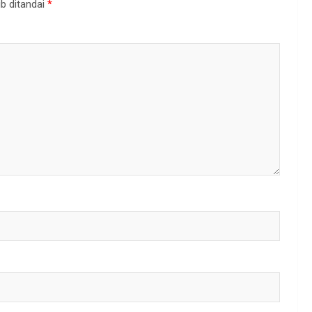
b ditandai
*