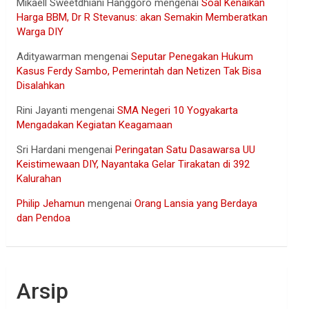
Mikaell Sweetdhiani Hanggoro
mengenai
Soal Kenaikan
Harga BBM, Dr R Stevanus: akan Semakin Memberatkan
Warga DIY
Adityawarman
mengenai
Seputar Penegakan Hukum
Kasus Ferdy Sambo, Pemerintah dan Netizen Tak Bisa
Disalahkan
Rini Jayanti
mengenai
SMA Negeri 10 Yogyakarta
Mengadakan Kegiatan Keagamaan
Sri Hardani
mengenai
Peringatan Satu Dasawarsa UU
Keistimewaan DIY, Nayantaka Gelar Tirakatan di 392
Kalurahan
Philip Jehamun
mengenai
Orang Lansia yang Berdaya
dan Pendoa
Arsip