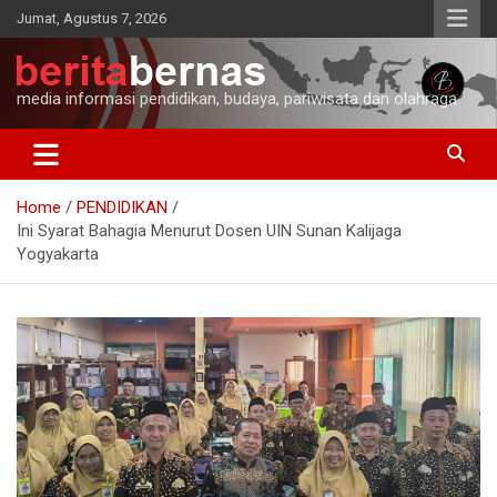
Skip
Jumat, Agustus 7, 2026
to
content
media informasi pendidikan, budaya, pariwisata dan olahraga
Home
PENDIDIKAN
Ini Syarat Bahagia Menurut Dosen UIN Sunan Kalijaga
Yogyakarta