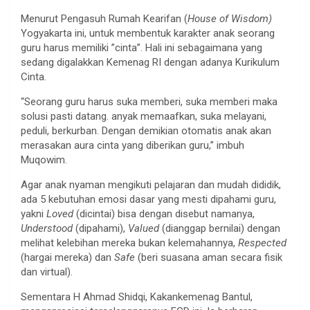
Menurut Pengasuh Rumah Kearifan (
House of Wisdom)
Yogyakarta ini, untuk membentuk karakter anak seorang
guru harus memiliki ”cinta”. Hali ini sebagaimana yang
sedang digalakkan Kemenag RI dengan adanya Kurikulum
Cinta.
“Seorang guru harus suka memberi, suka memberi maka
solusi pasti datang. anyak memaafkan, suka melayani,
peduli, berkurban. Dengan demikian otomatis anak akan
merasakan aura cinta yang diberikan guru,” imbuh
Muqowim.
Agar anak nyaman mengikuti pelajaran dan mudah dididik,
ada 5 kebutuhan emosi dasar yang mesti dipahami guru,
yakni
Loved
(dicintai) bisa dengan disebut namanya,
Understood
(dipahami),
Valued
(dianggap bernilai) dengan
melihat kelebihan mereka bukan kelemahannya,
Respected
(hargai mereka) dan
Safe
(beri suasana aman secara fisik
dan virtual).
Sementara H Ahmad Shidqi, Kakankemenag Bantul,