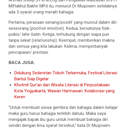
Miftakhul Bakhri MPd itu, menurut Dr Muqowim setidaknya
ada 5 syarat orang meraih bahagia.
Pertama, perasaan senang/positif yang muncul dalam diri
seseorang (
positive emotion
). Kedua, bersatunya fisik-
psikis/ lahir-batin. Ketiga, terhubung dengan siapa pun
tanpa sekat (
relationship
). Keempat, memberikan makna
dari semua yang kita lakukan. Kelima, memperbanyak
pencapaian/ prestasi.
BACA JUGA:
Didukung Sederetan Tokoh Terkemuka, Festival Literasi
Bantul Siap Digelar
Khotmil Qur’an dan Wisata Literasi di Perpustakaan
Kota Yogyakarta, Wawan Harmawan: Kolaborasi yang
Keren
“Untuk membuat siswa gembira dan bahagia dalam belajar
maka guru harus bahagia terlebih dahulu. Maka saya
mengajak bapak ibu guru untuk membuat bahagia diri
sendiri dengan lima syarat tersebut,” kata Dr Muqowim.