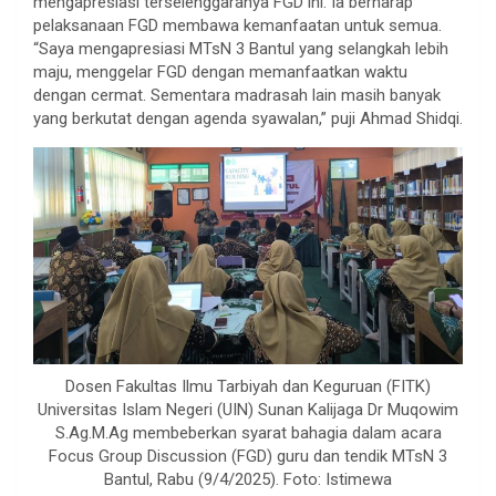
mengapresiasi terselenggaranya FGD ini. Ia berharap
pelaksanaan FGD membawa kemanfaatan untuk semua.
“Saya mengapresiasi MTsN 3 Bantul yang selangkah lebih
maju, menggelar FGD dengan memanfaatkan waktu
dengan cermat. Sementara madrasah lain masih banyak
yang berkutat dengan agenda syawalan,” puji Ahmad Shidqi.
Dosen Fakultas Ilmu Tarbiyah dan Keguruan (FITK)
Universitas Islam Negeri (UIN) Sunan Kalijaga Dr Muqowim
S.Ag.M.Ag membeberkan syarat bahagia dalam acara
Focus Group Discussion (FGD) guru dan tendik MTsN 3
Bantul, Rabu (9/4/2025). Foto: Istimewa