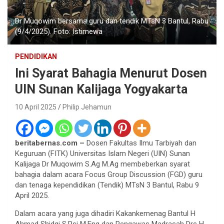
Dr Muqowim bersama guru dan tendik MTsN 3 Bantul, Rabu
(9/4/2025). Foto: Istimewa
PENDIDIKAN
Ini Syarat Bahagia Menurut Dosen
UIN Sunan Kalijaga Yogyakarta
10 April 2025
Philip Jehamun
beritabernas.com –
Dosen Fakultas Ilmu Tarbiyah dan
Keguruan (FITK) Universitas Islam Negeri (UIN) Sunan
Kalijaga Dr Muqowim S.Ag M.Ag membeberkan syarat
bahagia dalam acara Focus Group Discussion (FGD) guru
dan tenaga kependidikan (Tendik) MTsN 3 Bantul, Rabu 9
April 2025.
Dalam acara yang juga dihadiri Kakankemenag Bantul H
Ahmad Shidqi S.Psi M.Eng dan Pengawas Madrasah Drs H