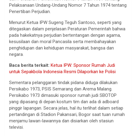
Pelaksanaan Undang-Undang Nomor 7 Tahun 1974 tentang
Penertiban Perjudian.
Menurut Ketua IPW Sugeng Teguh Santoso, seperti yang
ditegaskan dalam penjelasan Peraturan Pemerintah bahwa
pada hakekatnya perjudian bertentangan dengan agama,
kesusilaan dan moral Pancasila serta membahayakan
penghidupan dan kehidupan masyarakat, bangsa dan
negara.
Baca berita terkait:
Ketua IPW: Sponsor Rumah Judi
untuk Sepakbola Indonesia Resmi Dilaporkan ke Polisi
Sementara pelanggaran tindak pidana diduga dilakukan
Persikabo 1973, PSIS Semarang dan Arema Malang.
Persikabo 1973 dimasuki sponsor rumah judi SBOTOP
yang dipasang di depan kostum tim dan ada di adboard
pinggir lapangan. Secara jelas, hal itu terlihat dalam setiap
pertandingan di Stadion Pakansari, Bogor saat tuan rumah
menjamu lawan-lawannya dan disiarkan oleh stasiun
televisi.