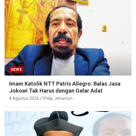
NEWS
Imam Katolik NTT Patris Allegro: Balas Jasa
Jokowi Tak Harus dengan Gelar Adat
8 Agustus 2026
Philip Jehamun