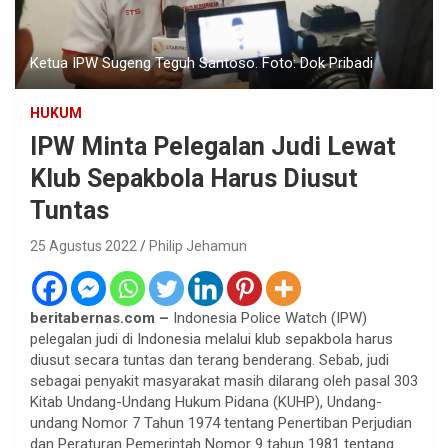
Ketua IPW Sugeng Teguh Santoso. Foto: Dok Pribadi
HUKUM
IPW Minta Pelegalan Judi Lewat
Klub Sepakbola Harus Diusut
Tuntas
25 Agustus 2022
Philip Jehamun
beritabernas.com –
Indonesia Police Watch (IPW)
pelegalan judi di Indonesia melalui klub sepakbola harus
diusut secara tuntas dan terang benderang. Sebab, judi
sebagai penyakit masyarakat masih dilarang oleh pasal 303
Kitab Undang-Undang Hukum Pidana (KUHP), Undang-
undang Nomor 7 Tahun 1974 tentang Penertiban Perjudian
dan Peraturan Pemerintah Nomor 9 tahun 1981 tentang