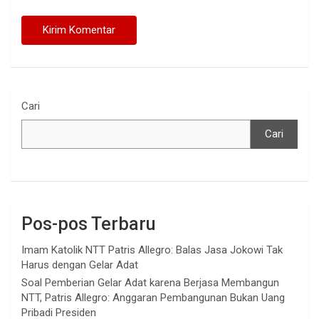
Cari
Cari
Pos-pos Terbaru
Imam Katolik NTT Patris Allegro: Balas Jasa Jokowi Tak
Harus dengan Gelar Adat
Soal Pemberian Gelar Adat karena Berjasa Membangun
NTT, Patris Allegro: Anggaran Pembangunan Bukan Uang
Pribadi Presiden