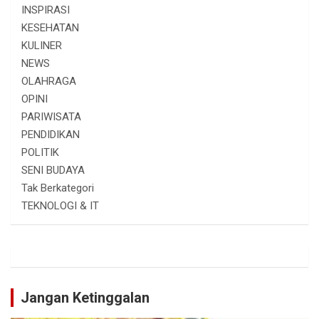
INSPIRASI
KESEHATAN
KULINER
NEWS
OLAHRAGA
OPINI
PARIWISATA
PENDIDIKAN
POLITIK
SENI BUDAYA
Tak Berkategori
TEKNOLOGI & IT
Jangan Ketinggalan