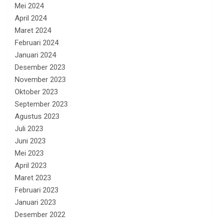
Mei 2024
April 2024
Maret 2024
Februari 2024
Januari 2024
Desember 2023
November 2023
Oktober 2023
September 2023
Agustus 2023
Juli 2023
Juni 2023
Mei 2023
April 2023
Maret 2023
Februari 2023
Januari 2023
Desember 2022