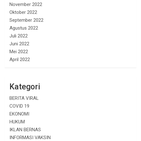
November 2022
Oktober 2022
September 2022
Agustus 2022
Juli 2022
Juni 2022
Mei 2022
April 2022
Kategori
BERITA VIRAL
COVID 19
EKONOMI
HUKUM
IKLAN BERNAS
INFORMASI VAKSIN