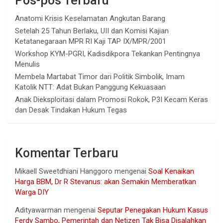
Pos-pos Terbaru
Anatomi Krisis Keselamatan Angkutan Barang
Setelah 25 Tahun Berlaku, UII dan Komisi Kajian
Ketatanegaraan MPR RI Kaji TAP IX/MPR/2001
Workshop KYM-PGRI, Kadisdikpora Tekankan Pentingnya
Menulis
Membela Martabat Timor dari Politik Simbolik, Imam
Katolik NTT: Adat Bukan Panggung Kekuasaan
Anak Dieksploitasi dalam Promosi Rokok, P3I Kecam Keras
dan Desak Tindakan Hukum Tegas
Komentar Terbaru
Mikaell Sweetdhiani Hanggoro
mengenai
Soal Kenaikan
Harga BBM, Dr R Stevanus: akan Semakin Memberatkan
Warga DIY
Adityawarman
mengenai
Seputar Penegakan Hukum Kasus
Ferdy Sambo, Pemerintah dan Netizen Tak Bisa Disalahkan