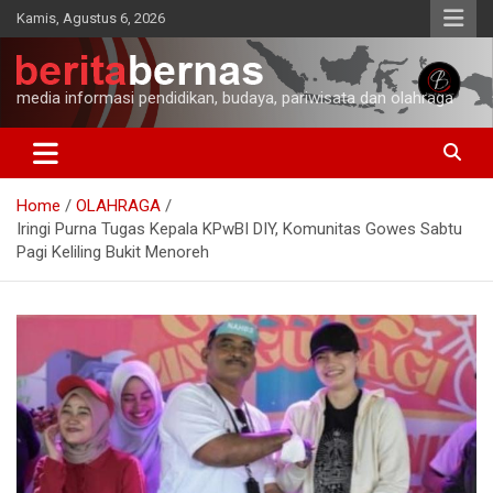
Skip
Kamis, Agustus 6, 2026
to
content
media informasi pendidikan, budaya, pariwisata dan olahraga
Home
OLAHRAGA
Iringi Purna Tugas Kepala KPwBI DIY, Komunitas Gowes Sabtu
Pagi Keliling Bukit Menoreh