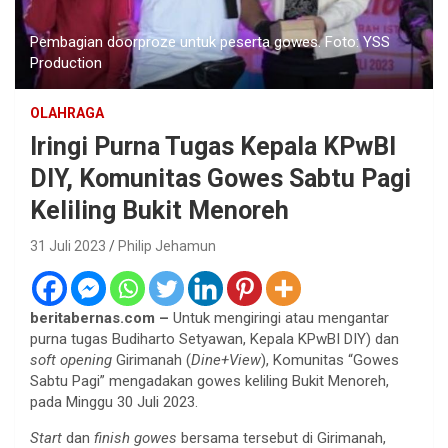
Pembagian doorproze untuk peserta gowes. Foto: YSS
Production
OLAHRAGA
Iringi Purna Tugas Kepala KPwBI
DIY, Komunitas Gowes Sabtu Pagi
Keliling Bukit Menoreh
31 Juli 2023
Philip Jehamun
beritabernas.com –
Untuk mengiringi atau mengantar
purna tugas Budiharto Setyawan, Kepala KPwBI DIY) dan
soft opening
Girimanah (
Dine+View
), Komunitas “Gowes
Sabtu Pagi” mengadakan gowes keliling Bukit Menoreh,
pada Minggu 30 Juli 2023.
Start
dan
finish gowes
bersama tersebut di Girimanah,