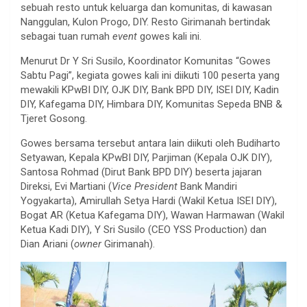
sebuah resto untuk keluarga dan komunitas, di kawasan
Nanggulan, Kulon Progo, DIY. Resto Girimanah bertindak
sebagai tuan rumah
event
gowes kali ini.
Menurut Dr Y Sri Susilo, Koordinator Komunitas “Gowes
Sabtu Pagi”, kegiata gowes kali ini diikuti 100 peserta yang
mewakili KPwBI DIY, OJK DIY, Bank BPD DIY, ISEI DIY, Kadin
DIY, Kafegama DIY, Himbara DIY, Komunitas Sepeda BNB &
Tjeret Gosong.
Gowes bersama tersebut antara lain diikuti oleh Budiharto
Setyawan, Kepala KPwBI DIY, Parjiman (Kepala OJK DIY),
Santosa Rohmad (Dirut Bank BPD DIY) beserta jajaran
Direksi, Evi Martiani (
Vice President
Bank Mandiri
Yogyakarta), Amirullah Setya Hardi (Wakil Ketua ISEI DIY),
Bogat AR (Ketua Kafegama DIY), Wawan Harmawan (Wakil
Ketua Kadi DIY), Y Sri Susilo (CEO YSS Production) dan
Dian Ariani (
owner
Girimanah).