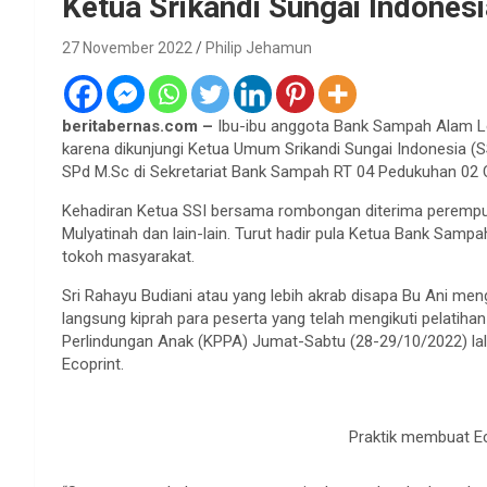
Ketua Srikandi Sungai Indones
27 November 2022
Philip Jehamun
beritabernas.com –
Ibu-ibu anggota Bank Sampah Alam Le
karena dikunjungi Ketua Umum Srikandi Sungai Indonesia (SS
SPd M.Sc di Sekretariat Bank Sampah RT 04 Pedukuhan 02 
Kehadiran Ketua SSI bersama rombongan diterima perempua
Mulyatinah dan lain-lain. Turut hadir pula Ketua Bank Sam
tokoh masyarakat.
Sri Rahayu Budiani atau yang lebih akrab disapa Bu Ani me
langsung kiprah para peserta yang telah mengikuti pelati
Perlindungan Anak (KPPA) Jumat-Sabtu (28-29/10/2022) lalu
Ecoprint.
Praktik membuat Ec