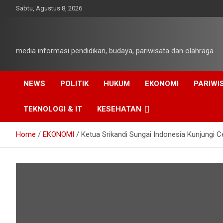
Skip
Sabtu, Agustus 8, 2026
to
content
media informasi pendidikan, budaya, pariwisata dan olahraga
NEWS
POLITIK
HUKUM
EKONOMI
PARIWI
TEKNOLOGI & IT
KESEHATAN
Home
EKONOMI
Ketua Srikandi Sungai Indonesia Kunjungi 