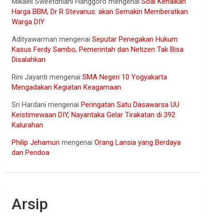
Mikaell Sweetdhiani Hanggoro
mengenai
Soal Kenaikan
Harga BBM, Dr R Stevanus: akan Semakin Memberatkan
Warga DIY
Adityawarman
mengenai
Seputar Penegakan Hukum
Kasus Ferdy Sambo, Pemerintah dan Netizen Tak Bisa
Disalahkan
Rini Jayanti
mengenai
SMA Negeri 10 Yogyakarta
Mengadakan Kegiatan Keagamaan
Sri Hardani
mengenai
Peringatan Satu Dasawarsa UU
Keistimewaan DIY, Nayantaka Gelar Tirakatan di 392
Kalurahan
Philip Jehamun
mengenai
Orang Lansia yang Berdaya
dan Pendoa
Arsip