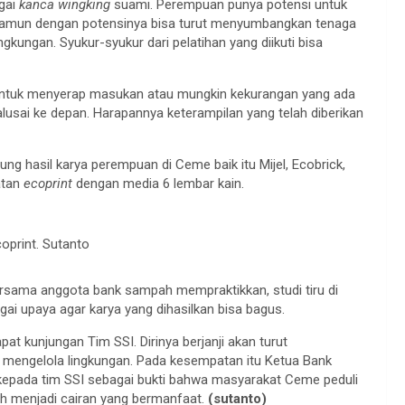
agai
kanca wingking
suami. Perempuan punya potensi untuk
, namun dengan potensinya bisa turut menyumbangkan tenaga
kungan. Syukur-syukur dari pelatihan yang diikuti bisa
 untuk menyerap masukan atau mungkin kekurangan yang ada
alusai ke depan. Harapannya keterampilan yang telah diberikan
 hasil karya perempuan di Ceme baik itu Mijel, Ecobrick,
atan
ecoprint
dengan media 6 lembar kain.
coprint. Sutanto
ersama anggota bank sampah mempraktikkan, studi tiru di
 upaya agar karya yang dihasilkan bisa bagus.
kunjungan Tim SSI. Dirinya berjanji akan turut
 mengelola lingkungan. Pada kesempatan itu Ketua Bank
pada tim SSI sebagai bukti bahwa masyarakat Ceme peduli
h menjadi cairan yang bermanfaat.
(sutanto)