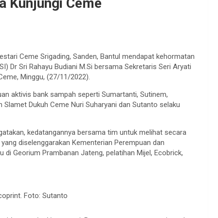
ia Kunjungi Ceme
stari Ceme Srigading, Sanden, Bantul mendapat kehormatan
I) Dr Sri Rahayu Budiani M.Si bersama Sekretaris Seri Aryati
Ceme, Minggu, (27/11/2022).
n aktivis bank sampah seperti Sumartanti, Sutinem,
pah Slamet Dukuh Ceme Nuri Suharyani dan Sutanto selaku
ngatakan, kedatangannya bersama tim untuk melihat secara
han yang diselenggarakan Kementerian Perempuan dan
 di Georium Prambanan Jateng, pelatihan Mijel, Ecobrick,
oprint. Foto: Sutanto