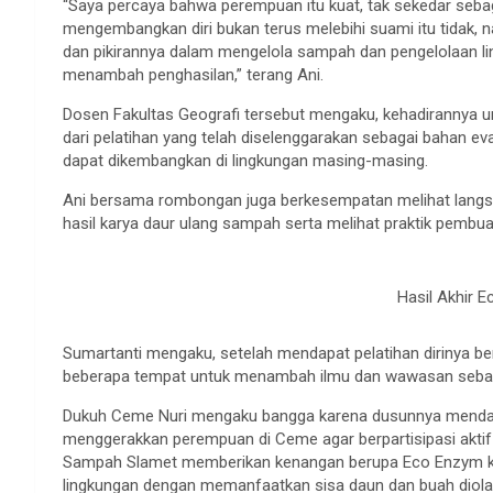
“Saya percaya bahwa perempuan itu kuat, tak sekedar seb
mengembangkan diri bukan terus melebihi suami itu tidak
dan pikirannya dalam mengelola sampah dan pengelolaan ling
menambah penghasilan,” terang Ani.
Dosen Fakultas Geografi tersebut mengaku, kehadirannya
dari pelatihan yang telah diselenggarakan sebagai bahan ev
dapat dikembangkan di lingkungan masing-masing.
Ani bersama rombongan juga berkesempatan melihat langsung
hasil karya daur ulang sampah serta melihat praktik pembu
Hasil Akhir E
Sumartanti mengaku, setelah mendapat pelatihan dirinya b
beberapa tempat untuk menambah ilmu dan wawasan sebagai
Dukuh Ceme Nuri mengaku bangga karena dusunnya mendapat 
menggerakkan perempuan di Ceme agar berpartisipasi aktif
Sampah Slamet memberikan kenangan berupa Eco Enzym ke
lingkungan dengan memanfaatkan sisa daun dan buah diola