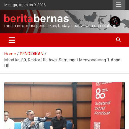
Skip
Minggu, Agustus 9, 2026
to
content
media informasi pendidikan, budaya, pariwisata dan olahraga
Home
PENDIDIKAN
Milad ke-80, Rektor UII: Awal Semangat Menyongsong 1 Abad
UII