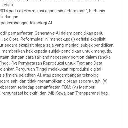
ketiga.
4 perlu direformulasi agar lebih determinatif, berbasis
rlindungan
 perkembangan teknologi AI.
dir pemanfaatan Generative AI dalam pendidikan perlu
Cipta. Reformulasi ini mencakup: (i) definisi eksplisit
r secara eksplisit siapa saja yang menjadi subjek pendidikan;
an memberikan hak kepada subjek pendidikan untuk mengutip,
taan dengan cara fair and necessary portion dalam rangka
inggi; (iv) Pembatasan Reproduksi untuk Text and Data
hkan Perguruan Tinggi melakukan reproduksi digital
isis ilmiah, pelatihan AI, atau pengembangan teknologi
cara sah, dan tidak menampilkan ciptaan secara utuh; (v)
eberatan terhadap pemanfaatan TDM; (vi) Memberi
unerasi kolektif; dan (vii) Kewajiban Transparansi bagi