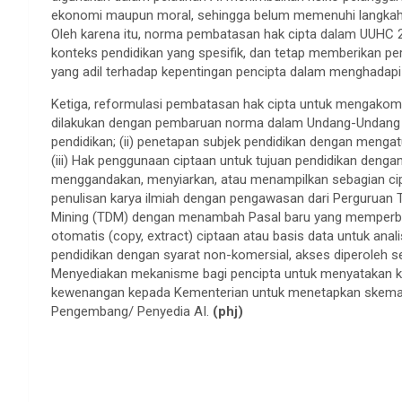
ekonomi maupun moral, sehingga belum memenuhi langkah 
Oleh karena itu, norma pembatasan hak cipta dalam UUHC 201
konteks pendidikan yang spesifik, dan tetap memberikan pe
yang adil terhadap kepentingan pencipta dalam menghadapi
Ketiga, reformulasi pembatasan hak cipta untuk mengakomo
dilakukan dengan pembaruan norma dalam Undang-Undang Hak 
pendidikan; (ii) penetapan subjek pendidikan dengan mengatu
(iii) Hak penggunaan ciptaan untuk tujuan pendidikan deng
menggandakan, menyiarkan, atau menampilkan sebagian cip
penulisan karya ilmiah dengan pengawasan dari Perguruan T
Mining (TDM) dengan menambah Pasal baru yang memperbole
otomatis (copy, extract) ciptaan atau basis data untuk anal
pendidikan dengan syarat non-komersial, akses diperoleh se
Menyediakan mekanisme bagi pencipta untuk menyatakan k
kewenangan kepada Kementerian untuk menetapkan skema rem
Pengembang/ Penyedia AI.
(phj)