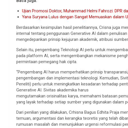
Baca juga:
Ujian Promosi Doktor, Muhammad Helmi Fahrozi: DPR dan 
Yana Suryana Lulus dengan Sangat Memuaskan dalam Uji
Berdasarkan kesimpulan hasil penelitiannya, Crisna juga m
internal tentang penggunaan Generative AI dalam penulisan 
mengedepankan prinsip kejujuran akademik, atribusi sumber
Selain itu, pengembang Teknologi AI perlu untuk mengemban
pada platform AI, serta mengembangkan mekanisme pengh
permintaan pemegang hak cipta.
“Pengembang AI harus memperhatikan prinsip transparansi
pengembangan dan implementasi teknologi. Kemudian, Sivit
Peneliti) perlu untuk meningkatkan kesadaran terhadap pe
Generative AI. Sivitas akademika harus
mengutamakan orisinalitas karya, memahami batasan pemanf
yang layak terhadap setiap sumber yang digunakan dalam pen
Dari penilian yang dilakukan, Crhisna Bagus Edhita Praja
temuan, argumentasi dan kerangka teoretis yang telah dib
rumusan masalah dan menunjukkan urgensi reformulasi pem