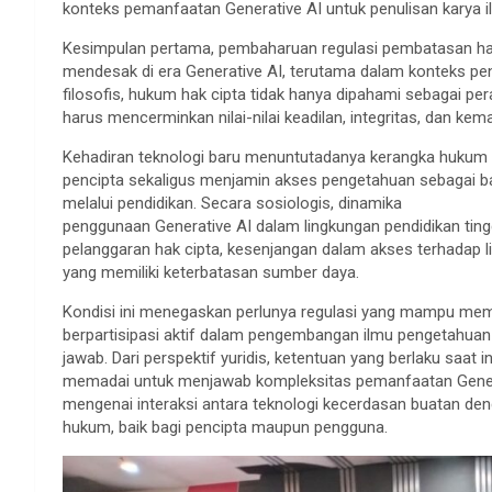
konteks pemanfaatan Generative AI untuk penulisan karya ilm
Kesimpulan pertama, pembaharuan regulasi pembatasan hak
mendesak di era Generative AI, terutama dalam konteks penul
filosofis, hukum hak cipta tidak hanya dipahami sebagai p
harus mencerminkan nilai-nilai keadilan, integritas, dan kem
Kehadiran teknologi baru menuntutadanya kerangka huku
pencipta sekaligus menjamin akses pengetahuan sebagai b
melalui pendidikan. Secara sosiologis, dinamika
penggunaan Generative AI dalam lingkungan pendidikan tin
pelanggaran hak cipta, kesenjangan dalam akses terhadap lit
yang memiliki keterbatasan sumber daya.
Kondisi ini menegaskan perlunya regulasi yang mampu mem
berpartisipasi aktif dalam pengembangan ilmu pengetahuan
jawab. Dari perspektif yuridis, ketentuan yang berlaku saat
memadai untuk menjawab kompleksitas pemanfaatan Genera
mengenai interaksi antara teknologi kecerdasan buatan den
hukum, baik bagi pencipta maupun pengguna.