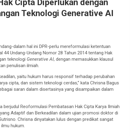
Hak Cipta Diperlukan dengan
an Teknologi Generative AI
dang-dalam hal ini DPR-perlu mereformulasi ketentuan
sal 44 Undang-Undang Nomor 28 Tahun 2014 tentang Hak
gan teknologi
Generative AI
, dengan memasukkan klausul
an penulisan ilmiah.
erkeadilan, yaitu hukum harus responsif terhadap perubahan
rya cipta, dan sistem teknologi cerdas,” kata Chrisna Bagus
ebagai saran dalam disertasinya yang disampaikan dalam
ta berjudul Reoformulasi Pembatasan Hak Cipta Karya Ilmiah
yang Adaptif dan Berkeadilan dalam ujian promosi doktor di
utrisno. Chrisna dinyatakan lulus dengan predikat sangat
 ilmu hukum.