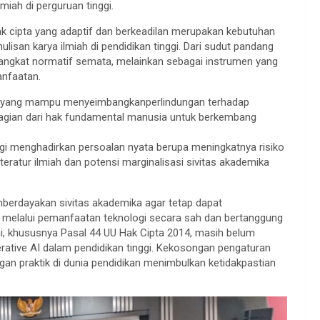
iah di perguruan tinggi.
 cipta yang adaptif dan berkeadilan merupakan kebutuhan
isan karya ilmiah di pendidikan tinggi. Dari sudut pandang
erangkat normatif semata, melainkan sebagai instrumen yang
anfaatan.
m yang mampu menyeimbangkanperlindungan terhadap
agian dari hak fundamental manusia untuk berkembang
ggi menghadirkan persoalan nyata berupa meningkatnya risiko
eratur ilmiah dan potensi marginalisasi sivitas akademika
berdayakan sivitas akademika agar tetap dapat
 melalui pemanfaatan teknologi secara sah dan bertanggung
 ini, khususnya Pasal 44 UU Hak Cipta 2014, masih belum
tive AI dalam pendidikan tinggi. Kekosongan pengaturan
gan praktik di dunia pendidikan menimbulkan ketidakpastian