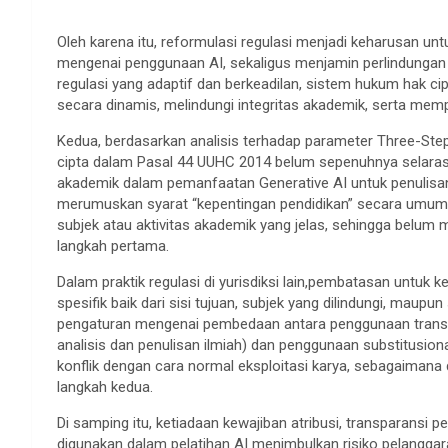
Oleh karena itu, reformulasi regulasi menjadi keharusan u
mengenai penggunaan AI, sekaligus menjamin perlindungan
regulasi yang adaptif dan berkeadilan, sistem hukum hak
secara dinamis, melindungi integritas akademik, serta mem
Kedua, berdasarkan analisis terhadap parameter Three-St
cipta dalam Pasal 44 UUHC 2014 belum sepenuhnya selara
akademik dalam pemanfaatan Generative AI untuk penulisan k
merumuskan syarat “kepentingan pendidikan” secara umum 
subjek atau aktivitas akademik yang jelas, sehingga belum
langkah pertama.
Dalam praktik regulasi di yurisdiksi lain,pembatasan untuk
spesifik baik dari sisi tujuan, subjek yang dilindungi, maupu
pengaturan mengenai pembedaan antara penggunaan trans
analisis dan penulisan ilmiah) dan penggunaan substitusion
konflik dengan cara normal eksploitasi karya, sebagaimana 
langkah kedua.
Di samping itu, ketiadaan kewajiban atribusi, transparansi
digunakan dalam pelatihan AI menimbulkan risiko pelanggar