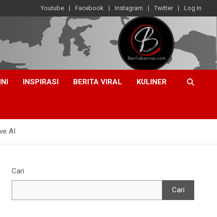
Youtube
Facebook
Instagram
Twitter
Log In
INI
INSPIRASI
BERITA VIRAL
KULINER
ve AI
Cari
Cari