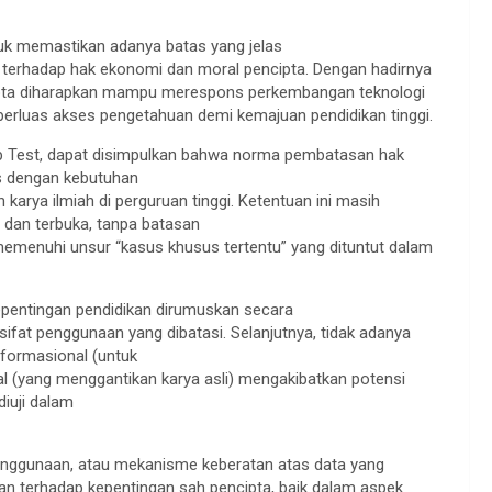
ntuk memastikan adanya batas yang jelas
 terhadap hak ekonomi dan moral pencipta. Dengan hadirnya
 cipta diharapkan mampu merespons perkembangan teknologi
perluas akses pengetahuan demi kemajuan pendidikan tinggi.
ep Test, dapat disimpulkan bahwa norma pembatasan hak
s dengan kebutuhan
arya ilmiah di perguruan tinggi. Ketentuan ini masih
dan terbuka, tanpa batasan
 memenuhi unsur “kasus khusus tertentu” yang dituntut dalam
 kepentingan pendidikan dirumuskan secara
n sifat penggunaan yang dibatasi. Selanjutnya, tidak adanya
formasional (untuk
al (yang menggantikan karya asli) mengakibatkan potensi
diuji dalam
 penggunaan, atau mekanisme keberatan atas data yang
an terhadap kepentingan sah pencipta, baik dalam aspek