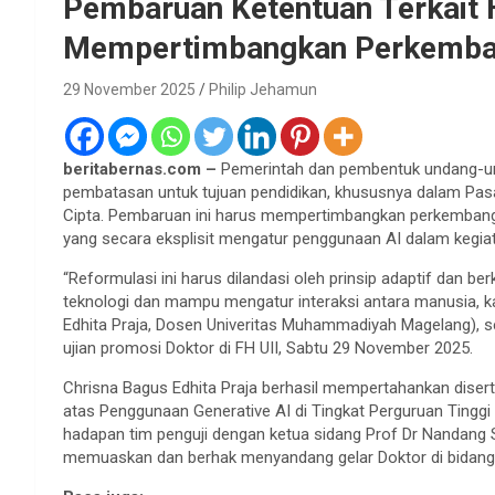
Pembaruan Ketentuan Terkait 
Mempertimbangkan Perkembang
29 November 2025
Philip Jehamun
beritabernas.com –
Pemerintah dan pembentuk undang-un
pembatasan untuk tujuan pendidikan, khususnya dalam Pa
Cipta. Pembaruan ini harus mempertimbangkan perkemban
yang secara eksplisit mengatur penggunaan AI dalam kegiat
“Reformulasi ini harus dilandasi oleh prinsip adaptif dan b
teknologi dan mampu mengatur interaksi antara manusia, ka
Edhita Praja, Dosen Univeritas Muhammadiyah Magelang), s
ujian promosi Doktor di FH UII, Sabtu 29 November 2025.
Chrisna Bagus Edhita Praja berhasil mempertahankan diser
atas Penggunaan Generative AI di Tingkat Perguruan Tinggi 
hadapan tim penguji dengan ketua sidang Prof Dr Nandang S
memuaskan dan berhak menyandang gelar Doktor di bidang