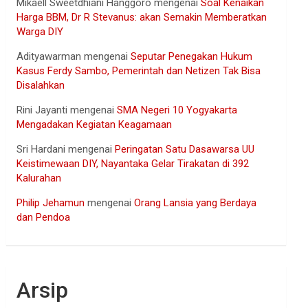
Mikaell Sweetdhiani Hanggoro
mengenai
Soal Kenaikan
Harga BBM, Dr R Stevanus: akan Semakin Memberatkan
Warga DIY
Adityawarman
mengenai
Seputar Penegakan Hukum
Kasus Ferdy Sambo, Pemerintah dan Netizen Tak Bisa
Disalahkan
Rini Jayanti
mengenai
SMA Negeri 10 Yogyakarta
Mengadakan Kegiatan Keagamaan
Sri Hardani
mengenai
Peringatan Satu Dasawarsa UU
Keistimewaan DIY, Nayantaka Gelar Tirakatan di 392
Kalurahan
Philip Jehamun
mengenai
Orang Lansia yang Berdaya
dan Pendoa
Arsip