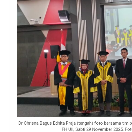
Dr Chrisna Bagus Edhita Praja (tengah) foto bersama tim pe
FH UII, Sabti 29 November 2025. Fo