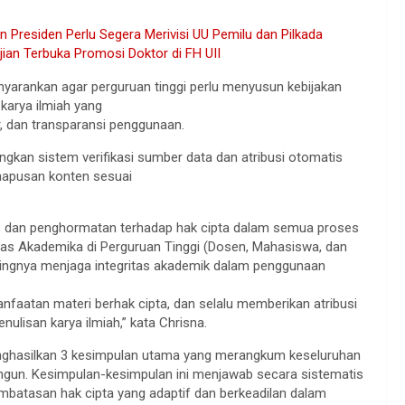
Presiden Perlu Segera Merivisi UU Pemilu dan Pilkada
an Terbuka Promosi Doktor di FH UII
enyarankan agar perguruan tinggi perlu menyusun kebijakan
karya ilmiah yang
, dan transparansi penggunaan.
gkan sistem verifikasi sumber data dan atribusi otomatis
apusan konten sesuai
, dan penghormatan terhadap hak cipta dalam semua proses
as Akademika di Perguruan Tinggi (Dosen, Mahasiswa, dan
ntingnya menjaga integritas akademik dalam penggunaan
aatan materi berhak cipta, dan selalu memberikan atribusi
ulisan karya ilmiah,” kata Chrisna.
 menghasilkan 3 kesimpulan utama yang merangkum keseluruhan
angun. Kesimpulan-kesimpulan ini menjawab secara sistematis
batasan hak cipta yang adaptif dan berkeadilan dalam