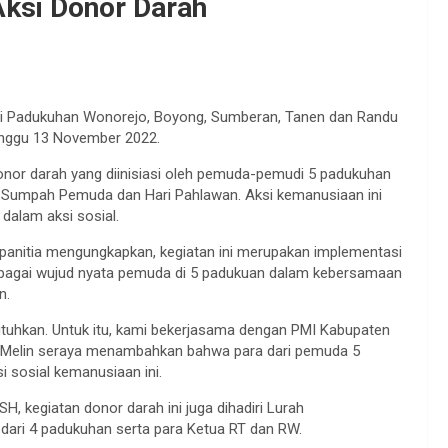
ksi Donor Darah
ni Padukuhan Wonorejo, Boyong, Sumberan, Tanen dan Randu
inggu 13 November 2022.
donor darah yang diinisiasi oleh pemuda-pemudi 5 padukuhan
ari Sumpah Pemuda dan Hari Pahlawan. Aksi kemanusiaan ini
dalam aksi sosial.
panitia mengungkapkan, kegiatan ini merupakan implementasi
sebagai wujud nyata pemuda di 5 padukuan dalam kebersamaan
n.
uhkan. Untuk itu, kami bekerjasama dengan PMI Kabupaten
ta Melin seraya menambahkan bahwa para dari pemuda 5
sosial kemanusiaan ini.
H, kegiatan donor darah ini juga dihadiri Lurah
 dari 4 padukuhan serta para Ketua RT dan RW.