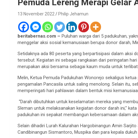
Pemuda Lereng Merapi Gelar A
13 November 2022
Philip Jehamun
beritabernas.com –
Puluhan warga dari 5 padukuhan, yak
menggelar aksi sosial kemanusiaan berupa donor darah, M
Setidaknya ada 80 peserta yang berpartisipasi dalam aksi 
tersebut. Kegiatan ini sebagai rangkaian dari peringatan h
merupakan aksi bersama sebagai kaum muda untuk terlibat 
Melin, Ketua Pemuda Padukuhan Wonorejo sekaligus ketua 
pengamalan Pancasila untuk saling menolong. Selain itu, 
memperingati hari pahlawan dalam bentuk misi kemanusiaa
“Darah dibutuhkan untuk keselamatan mereka yang membut
Sleman untuk melaksanakan kegiatan donor darah ini,” ka
padukuhan ini sepakat membangun kebersamaan dalam aksi 
Selain dihadiri Lurah Kalurahan Hargobinangun Amin Sarjito S
Candibinangun Sismantoro, Muspika dan para kepala dukuh