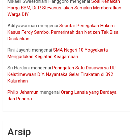
Mikaell Sweetdhiani Hanggoro
mengenai
Soal Kenaikan
Harga BBM, Dr R Stevanus: akan Semakin Memberatkan
Warga DIY
Adityawarman
mengenai
Seputar Penegakan Hukum
Kasus Ferdy Sambo, Pemerintah dan Netizen Tak Bisa
Disalahkan
Rini Jayanti
mengenai
SMA Negeri 10 Yogyakarta
Mengadakan Kegiatan Keagamaan
Sri Hardani
mengenai
Peringatan Satu Dasawarsa UU
Keistimewaan DIY, Nayantaka Gelar Tirakatan di 392
Kalurahan
Philip Jehamun
mengenai
Orang Lansia yang Berdaya
dan Pendoa
Arsip