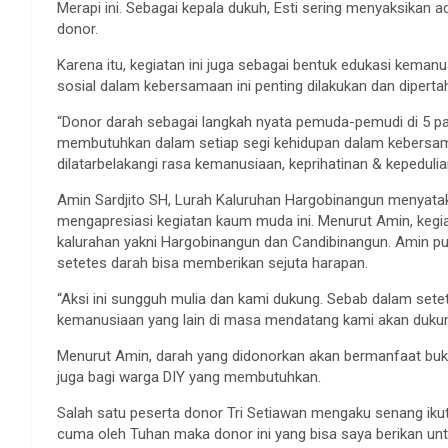
Merapi ini. Sebagai kepala dukuh, Esti sering menyaksikan 
donor.
Karena itu, kegiatan ini juga sebagai bentuk edukasi kema
sosial dalam kebersamaan ini penting dilakukan dan diperta
“Donor darah sebagai langkah nyata pemuda-pemudi di 5 pa
membutuhkan dalam setiap segi kehidupan dalam kebersama
dilatarbelakangi rasa kemanusiaan, keprihatinan & kepeduli
Amin Sardjito SH, Lurah Kaluruhan Hargobinangun menyatak
mengapresiasi kegiatan kaum muda ini. Menurut Amin, kegia
kalurahan yakni Hargobinangun dan Candibinangun. Amin pun
setetes darah bisa memberikan sejuta harapan.
“Aksi ini sungguh mulia dan kami dukung. Sebab dalam setet
kemanusiaan yang lain di masa mendatang kami akan dukun
Menurut Amin, darah yang didonorkan akan bermanfaat bu
juga bagi warga DIY yang membutuhkan.
Salah satu peserta donor Tri Setiawan mengaku senang ikut 
cuma oleh Tuhan maka donor ini yang bisa saya berikan untu