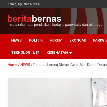
Skip
Kamis, Agustus 6, 2026
to
content
media informasi pendidikan, budaya, pariwisata dan olahraga
NEWS
POLITIK
HUKUM
EKONOMI
PARIWI
TEKNOLOGI & IT
KESEHATAN
Home
NEWS
Pemuda Lereng Merapi Gelar Aksi Donor Darah