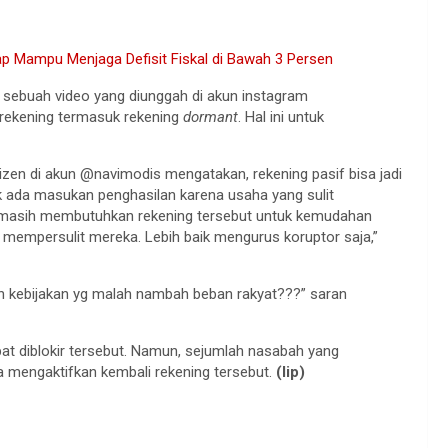
p Mampu Menjaga Defisit Fiskal di Bawah 3 Persen
i sebuah video yang diunggah di akun instagram
rekening termasuk rekening
dormant
. Hal ini untuk
izen di akun @navimodis mengatakan, rekening pasif bisa jadi
k ada masukan penghasilan karena usaha yang sulit
a masih membutuhkan rekening tersebut untuk kemudahan
 mempersulit mereka. Lebih baik mengurus koruptor saja,”
kin kebijakan yg malah nambah beban rakyat???” saran
t diblokir tersebut. Namun, sejumlah nasabah yang
a mengaktifkan kembali rekening tersebut.
(lip)