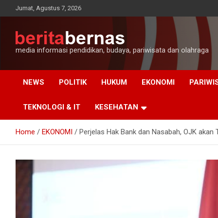
Skip
Jumat, Agustus 7, 2026
to
content
media informasi pendidikan, budaya, pariwisata dan olahraga
NEWS
POLITIK
HUKUM
EKONOMI
PARIWI
TEKNOLOGI & IT
KESEHATAN
Home
EKONOMI
Perjelas Hak Bank dan Nasabah, OJK akan 