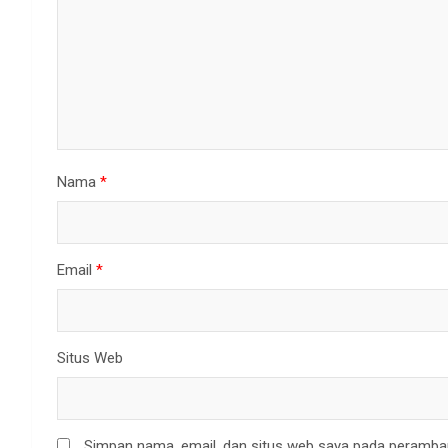
Nama
*
Email
*
Situs Web
Simpan nama, email, dan situs web saya pada peramban