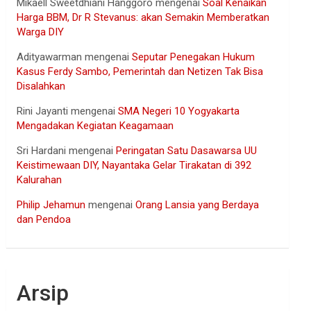
Mikaell Sweetdhiani Hanggoro
mengenai
Soal Kenaikan
Harga BBM, Dr R Stevanus: akan Semakin Memberatkan
Warga DIY
Adityawarman
mengenai
Seputar Penegakan Hukum
Kasus Ferdy Sambo, Pemerintah dan Netizen Tak Bisa
Disalahkan
Rini Jayanti
mengenai
SMA Negeri 10 Yogyakarta
Mengadakan Kegiatan Keagamaan
Sri Hardani
mengenai
Peringatan Satu Dasawarsa UU
Keistimewaan DIY, Nayantaka Gelar Tirakatan di 392
Kalurahan
Philip Jehamun
mengenai
Orang Lansia yang Berdaya
dan Pendoa
Arsip