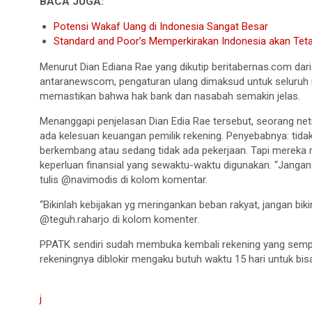
BACA JUGA:
Potensi Wakaf Uang di Indonesia Sangat Besar
Standard and Poor’s Memperkirakan Indonesia akan Teta
Menurut Dian Ediana Rae yang dikutip beritabernas.com dar
antaranewscom, pengaturan ulang dimaksud untuk seluruh 
memastikan bahwa hak bank dan nasabah semakin jelas.
Menanggapi penjelasan Dian Edia Rae tersebut, seorang net
ada kelesuan keuangan pemilik rekening. Penyebabnya: tida
berkembang atau sedang tidak ada pekerjaan. Tapi merek
keperluan finansial yang sewaktu-waktu digunakan. “Jangan
tulis @navimodis di kolom komentar.
“Bikinlah kebijakan yg meringankan beban rakyat, jangan bi
@teguh.raharjo di kolom komenter.
PPATK sendiri sudah membuka kembali rekening yang sempa
rekeningnya diblokir mengaku butuh waktu 15 hari untuk bis
j