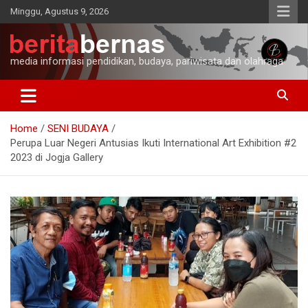
Skip
Minggu, Agustus 9, 2026
to
content
media informasi pendidikan, budaya, pariwisata dan olahraga
Home
SENI BUDAYA
Perupa Luar Negeri Antusias Ikuti International Art Exhibition #2
2023 di Jogja Gallery