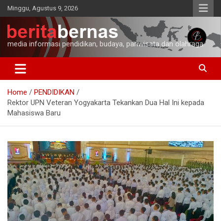
Skip
Minggu, Agustus 9, 2026
to
content
media informasi pendidikan, budaya, pariwisata dan olahraga
Home
PENDIDIKAN
Rektor UPN Veteran Yogyakarta Tekankan Dua Hal Ini kepada
Mahasiswa Baru