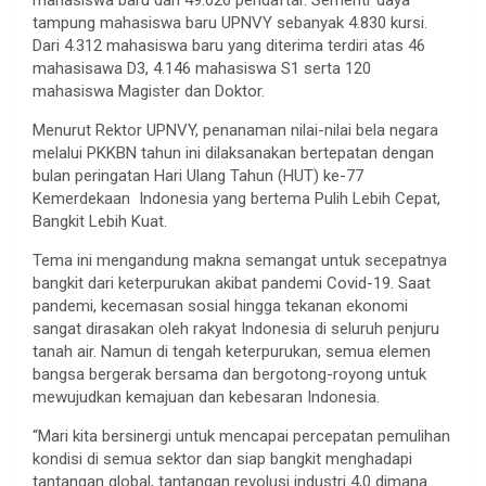
tampung mahasiswa baru UPNVY sebanyak 4.830 kursi.
Dari 4.312 mahasiswa baru yang diterima terdiri atas 46
mahasisawa D3, 4.146 mahasiswa S1 serta 120
mahasiswa Magister dan Doktor.
Menurut Rektor UPNVY, penanaman nilai-nilai bela negara
melalui PKKBN tahun ini dilaksanakan bertepatan dengan
bulan peringatan Hari Ulang Tahun (HUT) ke-77
Kemerdekaan Indonesia yang bertema Pulih Lebih Cepat,
Bangkit Lebih Kuat.
Tema ini mengandung makna semangat untuk secepatnya
bangkit dari keterpurukan akibat pandemi Covid-19. Saat
pandemi, kecemasan sosial hingga tekanan ekonomi
sangat dirasakan oleh rakyat Indonesia di seluruh penjuru
tanah air. Namun di tengah keterpurukan, semua elemen
bangsa bergerak bersama dan bergotong-royong untuk
mewujudkan kemajuan dan kebesaran Indonesia.
“Mari kita bersinergi untuk mencapai percepatan pemulihan
kondisi di semua sektor dan siap bangkit menghadapi
tantangan global, tantangan revolusi industri 4,0 dimana