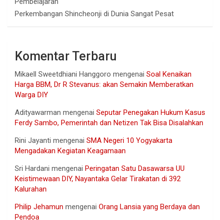
Pembelajaran
Perkembangan Shincheonji di Dunia Sangat Pesat
Komentar Terbaru
Mikaell Sweetdhiani Hanggoro
mengenai
Soal Kenaikan
Harga BBM, Dr R Stevanus: akan Semakin Memberatkan
Warga DIY
Adityawarman
mengenai
Seputar Penegakan Hukum Kasus
Ferdy Sambo, Pemerintah dan Netizen Tak Bisa Disalahkan
Rini Jayanti
mengenai
SMA Negeri 10 Yogyakarta
Mengadakan Kegiatan Keagamaan
Sri Hardani
mengenai
Peringatan Satu Dasawarsa UU
Keistimewaan DIY, Nayantaka Gelar Tirakatan di 392
Kalurahan
Philip Jehamun
mengenai
Orang Lansia yang Berdaya dan
Pendoa