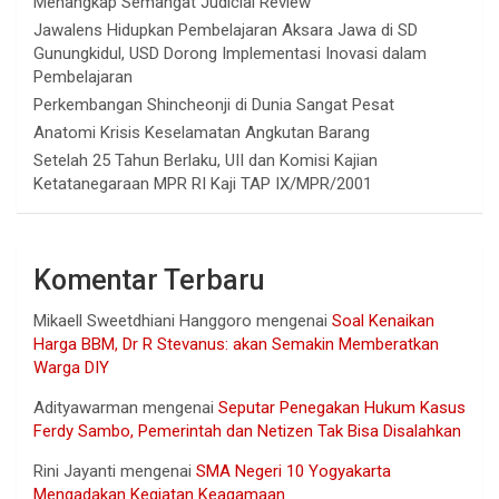
Menangkap Semangat Judicial Review
Jawalens Hidupkan Pembelajaran Aksara Jawa di SD
Gunungkidul, USD Dorong Implementasi Inovasi dalam
Pembelajaran
Perkembangan Shincheonji di Dunia Sangat Pesat
Anatomi Krisis Keselamatan Angkutan Barang
Setelah 25 Tahun Berlaku, UII dan Komisi Kajian
Ketatanegaraan MPR RI Kaji TAP IX/MPR/2001
Komentar Terbaru
Mikaell Sweetdhiani Hanggoro
mengenai
Soal Kenaikan
Harga BBM, Dr R Stevanus: akan Semakin Memberatkan
Warga DIY
Adityawarman
mengenai
Seputar Penegakan Hukum Kasus
Ferdy Sambo, Pemerintah dan Netizen Tak Bisa Disalahkan
Rini Jayanti
mengenai
SMA Negeri 10 Yogyakarta
Mengadakan Kegiatan Keagamaan