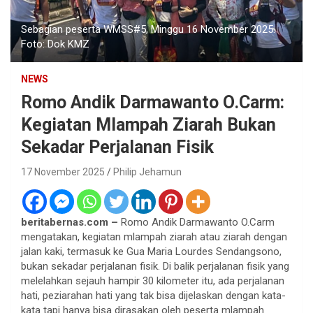
Sebagian peserta WMSS#5, Minggu 16 November 2025.
Foto: Dok KMZ
NEWS
Romo Andik Darmawanto O.Carm:
Kegiatan Mlampah Ziarah Bukan
Sekadar Perjalanan Fisik
17 November 2025
Philip Jehamun
beritabernas.com –
Romo Andik Darmawanto O.Carm
mengatakan, kegiatan mlampah ziarah atau ziarah dengan
jalan kaki, termasuk ke Gua Maria Lourdes Sendangsono,
bukan sekadar perjalanan fisik. Di balik perjalanan fisik yang
melelahkan sejauh hampir 30 kilometer itu, ada perjalanan
hati, peziarahan hati yang tak bisa dijelaskan dengan kata-
kata tapi hanya bisa dirasakan oleh peserta mlampah