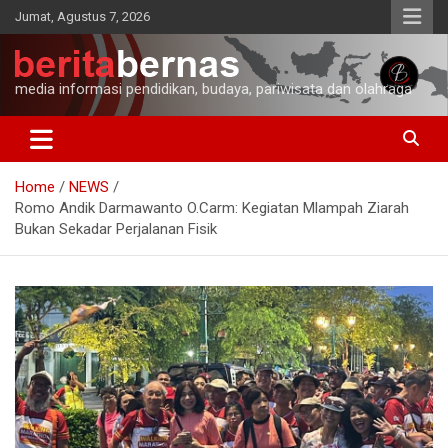
Skip
Jumat, Agustus 7, 2026
to
content
media informasi pendidikan, budaya, pariwisata dan olahraga
Home
NEWS
Romo Andik Darmawanto O.Carm: Kegiatan Mlampah Ziarah
Bukan Sekadar Perjalanan Fisik