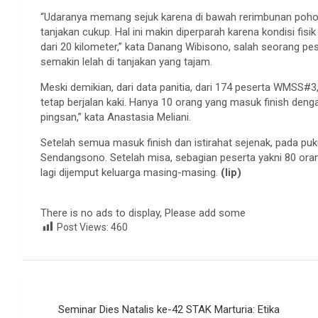
“Udaranya memang sejuk karena di bawah rerimbunan poho
tanjakan cukup. Hal ini makin diperparah karena kondisi fis
dari 20 kilometer,” kata Danang Wibisono, salah seorang
semakin lelah di tanjakan yang tajam.
Meski demikian, dari data panitia, dari 174 peserta WMSS#
tetap berjalan kaki. Hanya 10 orang yang masuk finish deng
pingsan,” kata Anastasia Meliani.
Setelah semua masuk finish dan istirahat sejenak, pada puk
Sendangsono. Setelah misa, sebagian peserta yakni 80 ora
lagi dijemput keluarga masing-masing.
(lip)
There is no ads to display, Please add some
Post Views:
460
Navigasi
Seminar Dies Natalis ke-42 STAK Marturia: Etika