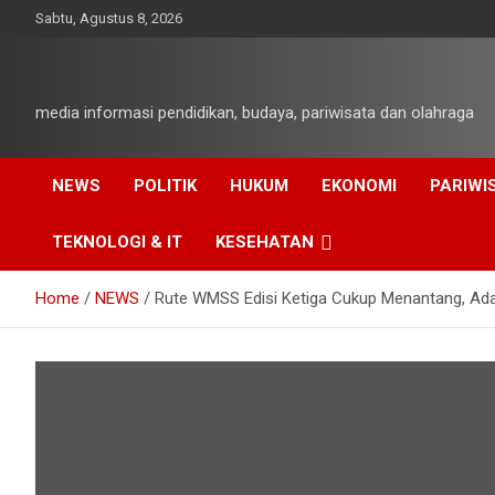
Skip
Sabtu, Agustus 8, 2026
to
content
media informasi pendidikan, budaya, pariwisata dan olahraga
NEWS
POLITIK
HUKUM
EKONOMI
PARIWI
TEKNOLOGI & IT
KESEHATAN
Home
NEWS
Rute WMSS Edisi Ketiga Cukup Menantang, Ad