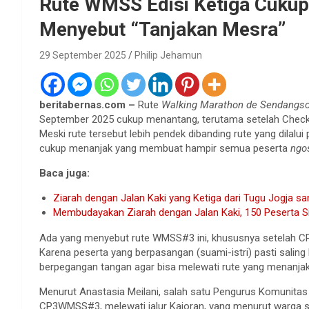
Rute WMSS Edisi Ketiga Cuku
Menyebut “Tanjakan Mesra”
29 September 2025
Philip Jehamun
beritabernas.com –
Rute
Walking Marathon de Sendangs
September 2025 cukup menantang, terutama setelah Check Po
Meski rute tersebut lebih pendek dibanding rute yang dilal
cukup menanjak yang membuat hampir semua peserta
ngo
Baca juga:
Ziarah dengan Jalan Kaki yang Ketiga dari Tugu Jogja 
Membudayakan Ziarah dengan Jalan Kaki, 150 Peserta S
Ada yang menyebut rute WMSS#3 ini, khususnya setelah CP
Karena peserta yang berpasangan (suami-istri) pasti salin
berpegangan tangan agar bisa melewati rute yang menanjak
Menurut Anastasia Meilani, salah satu Pengurus Komunita
CP3WMSS#3, melewati jalur Kajoran, yang menurut warga s