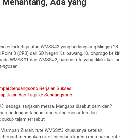
p Menantang, Ada yang
ono
edisi ketiga atau WMSS#3 yang berlangsung Minggu 28
int 3 (CP3) dari SD Negeri Kalibawang, Kulonprogo ke kiri.
ui pada WMSS#1 dan WMSS#2, namun rute yang dilalui kali ini
s-ngosan
.
sampai Sendangsono Berjalan Sukses
iap Jalan dari Tugu ke Sendangsono
3, sebagai tanjakan mesra. Mengapa disebut demikian?
g bergandengan tangan atau saling menuntun dan
 cukup tajam tersebut.
s Mlampah Ziarah, rute WMSS#3 khususnya setelah
etempat merupakan rute legendaris karena merupakan rute