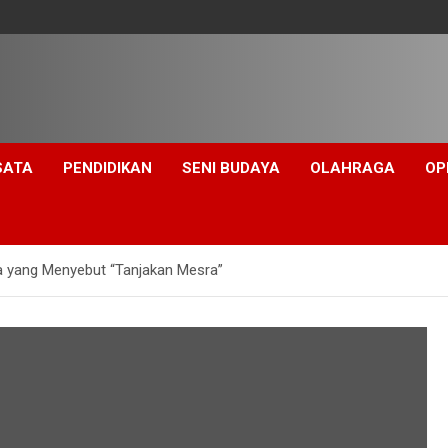
SATA
PENDIDIKAN
SENI BUDAYA
OLAHRAGA
OP
a yang Menyebut “Tanjakan Mesra”