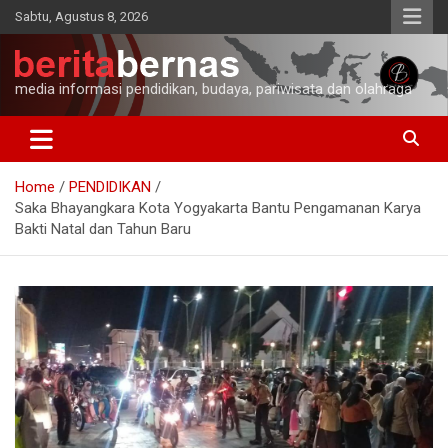
Skip
Sabtu, Agustus 8, 2026
to
content
media informasi pendidikan, budaya, pariwisata dan olahraga
Home
PENDIDIKAN
Saka Bhayangkara Kota Yogyakarta Bantu Pengamanan Karya
Bakti Natal dan Tahun Baru