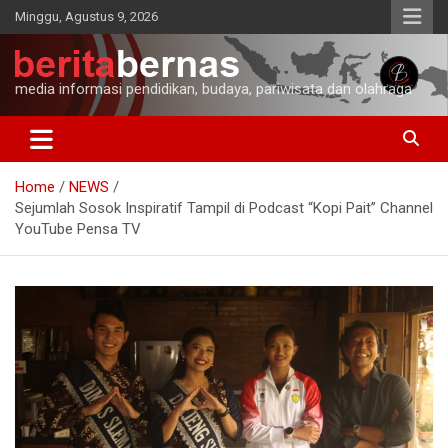
Skip
Minggu, Agustus 9, 2026
to
content
media informasi pendidikan, budaya, pariwisata dan olahraga
Home
NEWS
Sejumlah Sosok Inspiratif Tampil di Podcast “Kopi Pait” Channel
YouTube Pensa TV