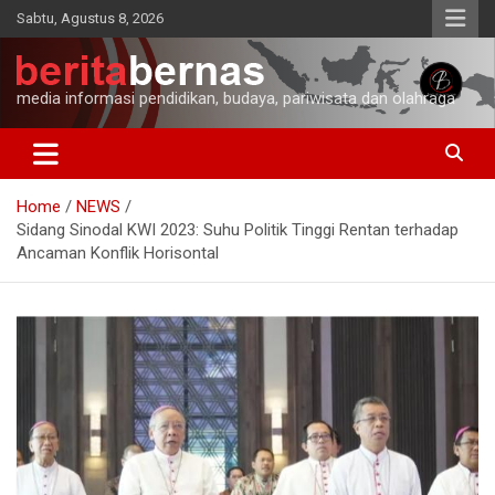
Skip
Sabtu, Agustus 8, 2026
to
content
media informasi pendidikan, budaya, pariwisata dan olahraga
Home
NEWS
Sidang Sinodal KWI 2023: Suhu Politik Tinggi Rentan terhadap
Ancaman Konflik Horisontal