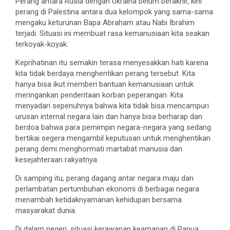
Perang antara Rusia dengan Ukraina belum berakhir, kini
perang di Palestina antara dua kelompok yang sama-sama
mengaku keturunan Bapa Abraham atau Nabi Ibrahim
terjadi. Situasi ini membuat rasa kemanusiaan kita seakan
terkoyak-koyak.
Keprihatinan itu semakin terasa menyesakkan hati karena
kita tidak berdaya menghentikan perang tersebut. Kita
hanya bisa ikut memberi bantuan kemanusiaan untuk
meringankan penderitaan korban peperangan. Kita
menyadari sepenuhnya bahwa kita tidak bisa mencampuri
urusan internal negara lain dan hanya bisa berharap dan
berdoa bahwa para pemimpin negara-negara yang sedang
bertikai segera mengambil keputusan untuk menghentikan
perang demi menghormati martabat manusia dan
kesejahteraan rakyatnya.
Di samping itu, perang dagang antar negara maju dan
perlambatan pertumbuhan ekonomi di berbagai negara
menambah ketidaknyamanan kehidupan bersama
masyarakat dunia.
Di dalam negeri, situasi kerawanan keamanan di Papua