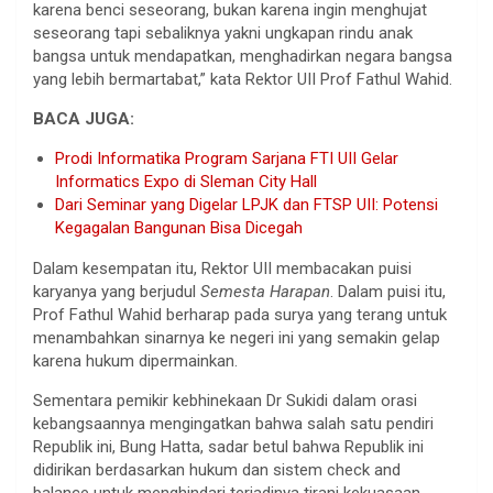
karena benci seseorang, bukan karena ingin menghujat
seseorang tapi sebaliknya yakni ungkapan rindu anak
bangsa untuk mendapatkan, menghadirkan negara bangsa
yang lebih bermartabat,” kata Rektor UII Prof Fathul Wahid.
BACA JUGA:
Prodi Informatika Program Sarjana FTI UII Gelar
Informatics Expo di Sleman City Hall
Dari Seminar yang Digelar LPJK dan FTSP UII: Potensi
Kegagalan Bangunan Bisa Dicegah
Dalam kesempatan itu, Rektor UII membacakan puisi
karyanya yang berjudul
Semesta Harapan
. Dalam puisi itu,
Prof Fathul Wahid berharap pada surya yang terang untuk
menambahkan sinarnya ke negeri ini yang semakin gelap
karena hukum dipermainkan.
Sementara pemikir kebhinekaan Dr Sukidi dalam orasi
kebangsaannya mengingatkan bahwa salah satu pendiri
Republik ini, Bung Hatta, sadar betul bahwa Republik ini
didirikan berdasarkan hukum dan sistem check and
balance untuk menghindari terjadinya tirani kekuasaan.