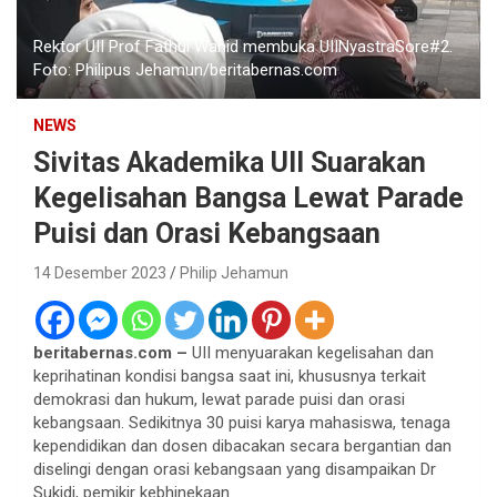
Rektor UII Prof Fathul Wahid membuka UIINyastraSore#2.
Foto: Philipus Jehamun/beritabernas.com
NEWS
Sivitas Akademika UII Suarakan
Kegelisahan Bangsa Lewat Parade
Puisi dan Orasi Kebangsaan
14 Desember 2023
Philip Jehamun
beritabernas.com –
UII menyuarakan kegelisahan dan
keprihatinan kondisi bangsa saat ini, khususnya terkait
demokrasi dan hukum, lewat parade puisi dan orasi
kebangsaan. Sedikitnya 30 puisi karya mahasiswa, tenaga
kependidikan dan dosen dibacakan secara bergantian dan
diselingi dengan orasi kebangsaan yang disampaikan Dr
Sukidi, pemikir kebhinekaan.