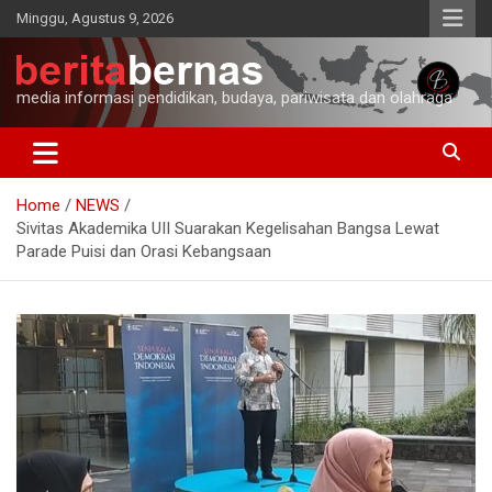
Skip
Minggu, Agustus 9, 2026
to
content
media informasi pendidikan, budaya, pariwisata dan olahraga
Home
NEWS
Sivitas Akademika UII Suarakan Kegelisahan Bangsa Lewat
Parade Puisi dan Orasi Kebangsaan