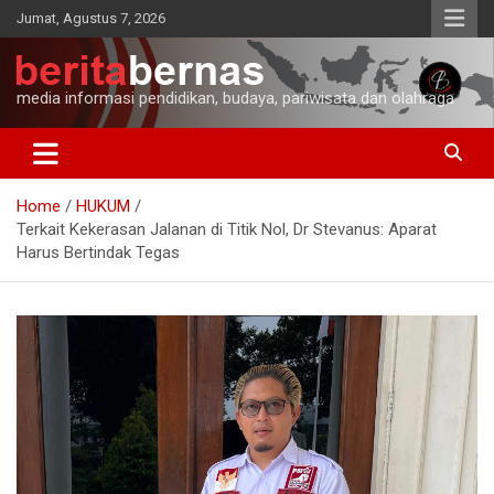
Skip
Jumat, Agustus 7, 2026
to
content
media informasi pendidikan, budaya, pariwisata dan olahraga
Home
HUKUM
Terkait Kekerasan Jalanan di Titik Nol, Dr Stevanus: Aparat
Harus Bertindak Tegas