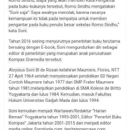
Romo Sindhu, siapa yang akan memberi Kata Pengantar
pada buku-bukunya tersebut, Romo Sindhu mengatakan
“Soni saja”. Saya awalnya menolak, karena rasanya
kemampuan ini tidak pada tempatya untuk memberi
pengantar pada buku penulis besar sekelas Romo Sindhu,”
kata Soni.
Tahun 2016 seiring menyurutnya penerbitan buku terutama
bersaing dengan E-book, Soni mengundurkan diri sebagai
editor di penerbitan yang merupakan anak perusahaan
Kompas Gramedia tersebut.
Aloysius Soni Bl de Rosari kelahiran Maumere, Flores, NTT
27 Aprll 1964 setelah menyelesaikan pendidikan SD Negeri
Contoh Maumere tahun 1977 dan SMP Frater Maumere
tahun 1981,melanjutkan pendidikan di SMA Kolese de Britto
Yogyakarta dan lulus 1984. Kemudian, masuk Fakultas
Hukum Universitas Gadjah Mada dan lulus 1994.
Soni kemudian menjadi Wartawan/Redaktur “Harian
Bernas” Yogyakarta tahun 1995-2001, Editor “Penerbit Buku
Kompas” Jakarta tahun 2001-2015 dan menjadi editor
media online
Sorotjogja.com, beritaterpercaya.com,