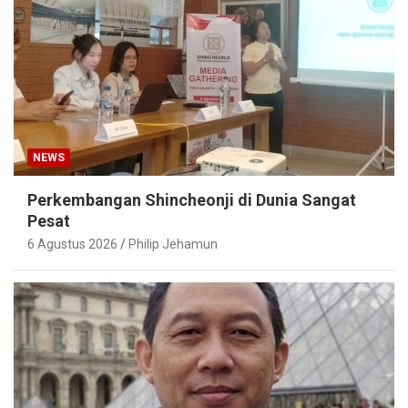
NEWS
Perkembangan Shincheonji di Dunia Sangat
Pesat
6 Agustus 2026
Philip Jehamun