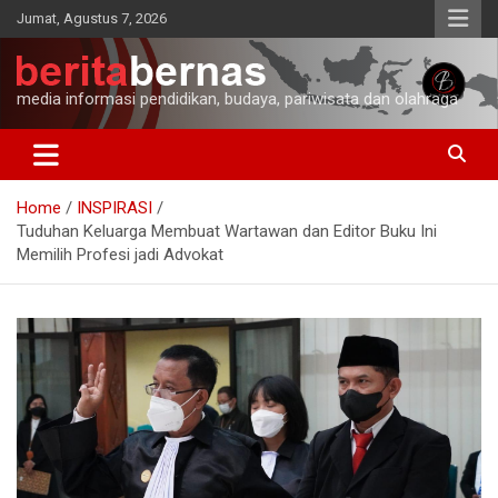
Skip
Jumat, Agustus 7, 2026
to
content
media informasi pendidikan, budaya, pariwisata dan olahraga
Home
INSPIRASI
Tuduhan Keluarga Membuat Wartawan dan Editor Buku Ini
Memilih Profesi jadi Advokat