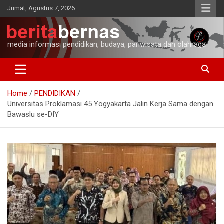
Skip
Jumat, Agustus 7, 2026
to
content
media informasi pendidikan, budaya, pariwisata dan olahraga
Home
PENDIDIKAN
Universitas Proklamasi 45 Yogyakarta Jalin Kerja Sama dengan
Bawaslu se-DIY