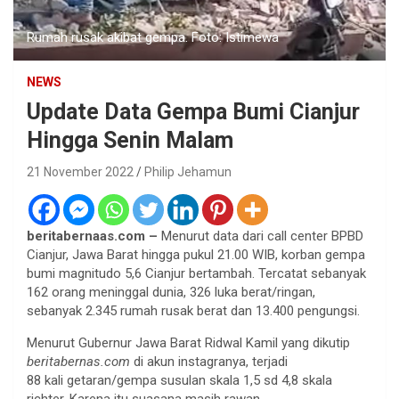
Rumah rusak akibat gempa. Foto: Istimewa
NEWS
Update Data Gempa Bumi Cianjur
Hingga Senin Malam
21 November 2022
Philip Jehamun
beritabernaas.com –
Menurut data dari call center BPBD
Cianjur, Jawa Barat hingga pukul 21.00 WIB, korban gempa
bumi magnitudo 5,6 Cianjur bertambah. Tercatat sebanyak
162 orang meninggal dunia, 326 luka berat/ringan,
sebanyak 2.345 rumah rusak berat dan 13.400 pengungsi.
Menurut Gubernur Jawa Barat Ridwal Kamil yang dikutip
beritabernas.com
di akun instagranya, terjadi
88 kali getaran/gempa susulan skala 1,5 sd 4,8 skala
richter. Karena itu suasana masih rawan.