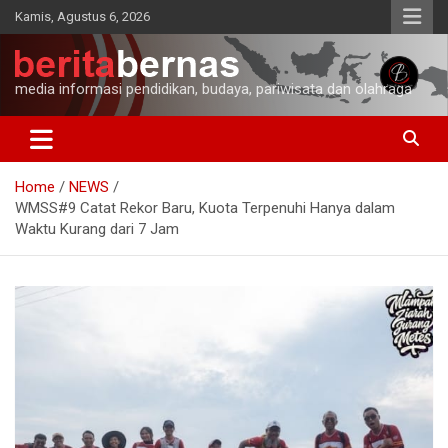
Skip
Kamis, Agustus 6, 2026
to
content
media informasi pendidikan, budaya, pariwisata dan olahraga
Home
NEWS
WMSS#9 Catat Rekor Baru, Kuota Terpenuhi Hanya dalam
Waktu Kurang dari 7 Jam