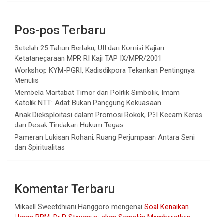
Pos-pos Terbaru
Setelah 25 Tahun Berlaku, UII dan Komisi Kajian
Ketatanegaraan MPR RI Kaji TAP IX/MPR/2001
Workshop KYM-PGRI, Kadisdikpora Tekankan Pentingnya
Menulis
Membela Martabat Timor dari Politik Simbolik, Imam
Katolik NTT: Adat Bukan Panggung Kekuasaan
Anak Dieksploitasi dalam Promosi Rokok, P3I Kecam Keras
dan Desak Tindakan Hukum Tegas
Pameran Lukisan Rohani, Ruang Perjumpaan Antara Seni
dan Spiritualitas
Komentar Terbaru
Mikaell Sweetdhiani Hanggoro
mengenai
Soal Kenaikan
Harga BBM, Dr R Stevanus: akan Semakin Memberatkan