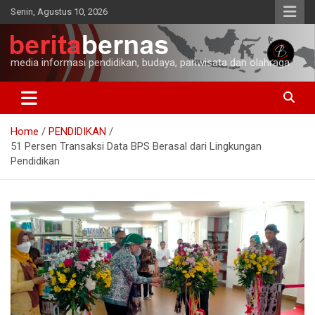
Skip
Senin, Agustus 10, 2026
to
content
media informasi pendidikan, budaya, pariwisata dan olahraga
Home
PENDIDIKAN
51 Persen Transaksi Data BPS Berasal dari Lingkungan
Pendidikan