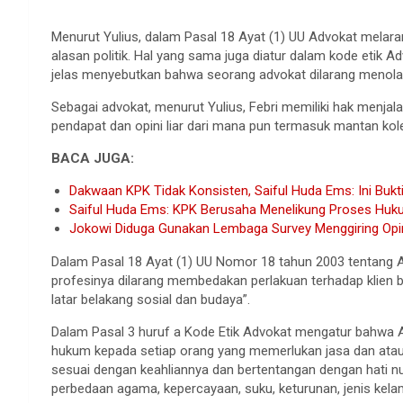
Menurut Yulius, dalam Pasal 18 Ayat (1) UU Advokat melar
alasan politik. Hal yang sama juga diatur dalam kode etik A
jelas menyebutkan bahwa seorang advokat dilarang menolak
Sebagai advokat, menurut Yulius, Febri memiliki hak menjal
pendapat dan opini liar dari mana pun termasuk mantan kol
BACA JUGA:
Dakwaan KPK Tidak Konsisten, Saiful Huda Ems: Ini Bukti
Saiful Huda Ems: KPK Berusaha Menelikung Proses Huku
Jokowi Diduga Gunakan Lembaga Survey Menggiring Opin
Dalam Pasal 18 Ayat (1) UU Nomor 18 tahun 2003 tentang
profesinya dilarang membedakan perlakuan terhadap klien be
latar belakang sosial dan budaya”.
Dalam Pasal 3 huruf a Kode Etik Advokat mengatur bahwa
hukum kepada setiap orang yang memerlukan jasa dan atau
sesuai dengan keahliannya dan bertentangan dengan hati nu
perbedaan agama, kepercayaan, suku, keturunan, jenis kelam