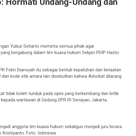
to: Hormati Undang-Undang dan
angan Yulius Setiarto meminta semua pihak agar
h yang bergabung dalam tim kuasa hukum Sekjen PDIP Hasto
KPK Febri Diansyah itu sebagai bentuk kepatuhan dan ketaatan
dan kode etik antara lain disebutkan bahwa Advokat dilarang
.
t tidak boleh tunduk pada opini yang berkembang dan kritik
rto kepada wartawan di Gedung DPR RI Senayan, Jakarta,
enjadi anggota tim kuasa hukum sekaligus menjadi juru bicara
Kristiyanto. Foto: Istimewa