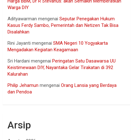
Harga BBM, Dr R Stevanus: akan Semakin Memberatkan
Warga DIY
Adityawarman
mengenai
Seputar Penegakan Hukum
Kasus Ferdy Sambo, Pemerintah dan Netizen Tak Bisa
Disalahkan
Rini Jayanti
mengenai
SMA Negeri 10 Yogyakarta
Mengadakan Kegiatan Keagamaan
Sri Hardani
mengenai
Peringatan Satu Dasawarsa UU
Keistimewaan DIY, Nayantaka Gelar Tirakatan di 392
Kalurahan
Philip Jehamun
mengenai
Orang Lansia yang Berdaya
dan Pendoa
Arsip