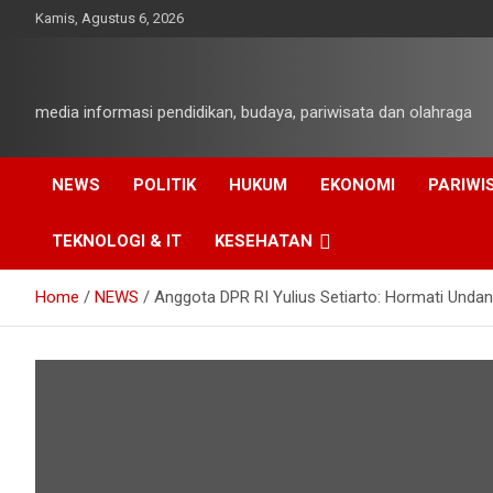
Skip
Kamis, Agustus 6, 2026
to
content
media informasi pendidikan, budaya, pariwisata dan olahraga
NEWS
POLITIK
HUKUM
EKONOMI
PARIWI
TEKNOLOGI & IT
KESEHATAN
Home
NEWS
Anggota DPR RI Yulius Setiarto: Hormati Unda