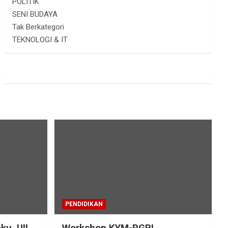
POLITIK
SENI BUDAYA
Tak Berkategori
TEKNOLOGI & IT
PENDIDIKAN
ku, UII
Workshop KYM-PGRI,