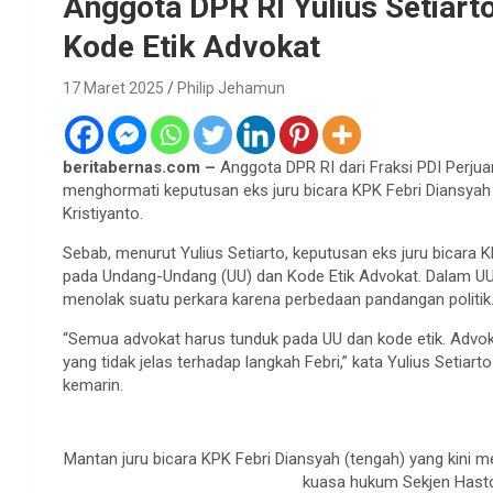
Anggota DPR RI Yulius Setiar
Kode Etik Advokat
17 Maret 2025
Philip Jehamun
beritabernas.com –
Anggota DPR RI dari Fraksi PDI Perju
menghormati keputusan eks juru bicara KPK Febri Diansya
Kristiyanto.
Sebab, menurut Yulius Setiarto, keputusan eks juru bicara 
pada Undang-Undang (UU) dan Kode Etik Advokat. Dalam UU 
menolak suatu perkara karena perbedaan pandangan politik
“Semua advokat harus tunduk pada UU dan kode etik. Advoka
yang tidak jelas terhadap langkah Febri,” kata Yulius Setia
kemarin.
Mantan juru bicara KPK Febri Diansyah (tengah) yang kini m
kuasa hukum Sekjen Hasto 