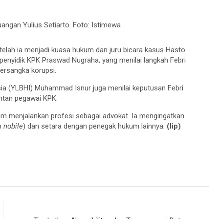
uangan Yulius Setiarto. Foto: Istimewa
etelah ia menjadi kuasa hukum dan juru bicara kasus Hasto
n penyidik KPK Praswad Nugraha, yang menilai langkah Febri
ersangka korupsi.
ia (YLBHI) Muhammad Isnur juga menilai keputusan Febri
antan pegawai KPK.
m menjalankan profesi sebagai advokat. Ia mengingatkan
m nobile
) dan setara dengan penegak hukum lainnya.
(lip)