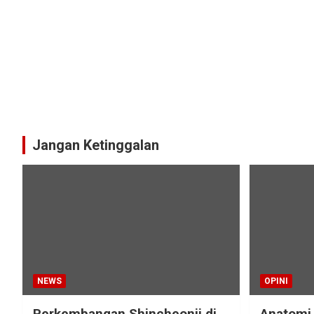
Jangan Ketinggalan
NEWS
OPINI
Perkembangan Shincheonji di
Anatomi 