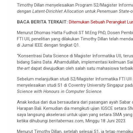
Timothy Dillan menyelesaikan Program S2/Magister Informat
dengan Latent-Dirichlet Allocation untuk Penemuan State-o
BACA BERITA TERKAIT:
Ditemukan Sebuah Perangkat Lu
Menurut Dhomas Hatta Fudholi ST M.Eng PhD, Dosen Pembi
FTI UII, penelitian yang dilakukan Timothy Dillan telah mend
di Jurnal IEEE dengan tingkat Q1.
“Konsentrasi Data Science di Magister Informatika UII, teru
bidang Sains Data. Alhamdulillah, implementasi keilmuan S
the-art
dapat diwujudkan oleh salah satu mahasiswa terbaik
Sebelum melanjutkan studi S2/Magister Informatika FTI UII
menyelesaikan studi S1 di Coventry University Singapur pa
Science with Honours in Computer Science
.
Anak kedua dari dua bersaudara dari pasangan ayah Sabar d
Harapan Bali. Kemudian dia mengikuti ujian IGSCE setara SM
saya langsung akselerasi untuk ujian yang setara SMA yang dia
ketika dihubungi
beritabernas.com,
Minggu 18 Juni 2023.
Menurut Timothy Dillan, setelah selesai S1, ia tetap mengik