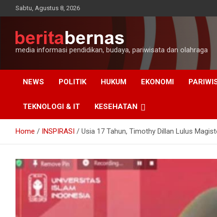
Skip
Sabtu, Agustus 8, 2026
to
content
media informasi pendidikan, budaya, pariwisata dan olahraga
NEWS
POLITIK
HUKUM
EKONOMI
PARIWI
TEKNOLOGI & IT
KESEHATAN
Home
INSPIRASI
Usia 17 Tahun, Timothy Dillan Lulus Magis