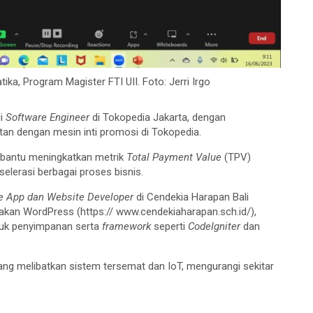
tika, Program Magister FTI UII. Foto: Jerri Irgo
di
Software Engineer
di Tokopedia Jakarta, dengan
an dengan mesin inti promosi di Tokopedia.
mbantu meningkatkan metrik
Total Payment Value
(TPV)
lerasi berbagai proses bisnis.
e App dan Website Developer
di Cendekia Harapan Bali
n WordPress (https:// www.cendekiaharapan.sch.id/),
uk penyimpanan serta
framework
seperti
CodeIgniter
dan
yang melibatkan sistem tersemat dan IoT, mengurangi sekitar