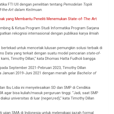
ika FTI UII dengan penelitian tentang
Pemodelan Topik
f-the-Art dalam Keilmuan
.
nak yang Membantu Peneliti Menemukan State-of-The-Art
mbing & Ketua Program Studi Informatika Program Sarjana
apatkan rekognisi internasional dengan publikasi karya ilmiah
s bertekad untuk mencetak lulusan pemungkin solusi terbaik di
ains Data yang terkait dengan suatu model pencarian
state-of-
 kami, Timothy Dillan,” kata Dhomas Hatta Fudholi bangga.
 pada September 2021-Pebruari 2023, Timothy Dillan
da Januari 2019-Juni 2021 dengan meraih gelar
Bachelor of
an Ibu Lidia ini menyelesaikan SD dan SMP di Cendikia
A agar bisa kuliah/masuk perguruan tinggi. “Jadi, saat SMP
kui universitas di luar (negeri,red),” kata Timothy Dillan
uti ujian SMA di Indonesia untuk melengkapi ijazah formal