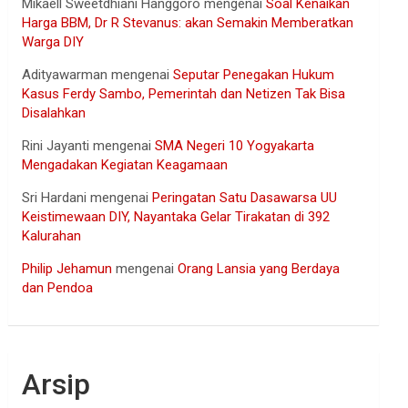
Mikaell Sweetdhiani Hanggoro
mengenai
Soal Kenaikan
Harga BBM, Dr R Stevanus: akan Semakin Memberatkan
Warga DIY
Adityawarman
mengenai
Seputar Penegakan Hukum
Kasus Ferdy Sambo, Pemerintah dan Netizen Tak Bisa
Disalahkan
Rini Jayanti
mengenai
SMA Negeri 10 Yogyakarta
Mengadakan Kegiatan Keagamaan
Sri Hardani
mengenai
Peringatan Satu Dasawarsa UU
Keistimewaan DIY, Nayantaka Gelar Tirakatan di 392
Kalurahan
Philip Jehamun
mengenai
Orang Lansia yang Berdaya
dan Pendoa
Arsip