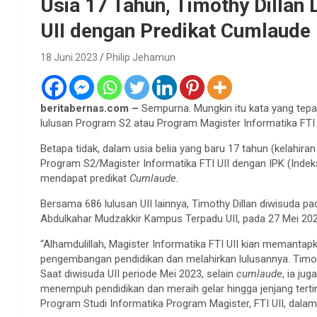
Usia 17 Tahun, Timothy Dillan 
UII dengan Predikat Cumlaude
18 Juni 2023
Philip Jehamun
beritabernas.com –
Sempurna. Mungkin itu kata yang tepa
lulusan Program S2 atau Program Magister Informatika FTI 
Betapa tidak, dalam usia belia yang baru 17 tahun (kelahiran
Program S2/Magister Informatika FTI UII dengan IPK (Inde
mendapat predikat
Cumlaude.
Bersama 686 lulusan UII lainnya, Timothy Dillan diwisuda 
Abdulkahar Mudzakkir Kampus Terpadu UII, pada 27 Mei 202
“Alhamdulillah, Magister Informatika FTI UII kian memantap
pengembangan pendidikan dan melahirkan lulusannya. Timot
Saat diwisuda UII periode Mei 2023, selain
cumlaude
, ia ju
menempuh pendidikan dan meraih gelar hingga jenjang tertin
Program Studi Informatika Program Magister, FTI UII, dalam