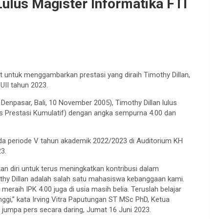
Lulus Magister Informatika FTI
t untuk menggambarkan prestasi yang diraih Timothy Dillan,
UII tahun 2023.
 Denpasar, Bali, 10 November 2005), Timothy Dillan lulus
ks Prestasi Kumulatif) dengan angka sempurna 4.00 dan
pada periode V tahun akademik 2022/2023 di Auditorium KH
3.
kan diri untuk terus meningkatkan kontribusi dalam
hy Dillan adalah salah satu mahasiswa kebanggaan kami.
ga meraih IPK 4.00 juga di usia masih belia. Teruslah belajar
ggi,” kata Irving Vitra Paputungan ST MSc PhD, Ketua
 jumpa pers secara daring, Jumat 16 Juni 2023.