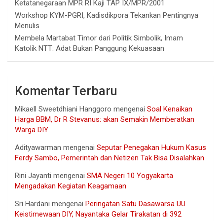
Ketatanegaraan MPR RI Kaji TAP IX/MPR/2001
Workshop KYM-PGRI, Kadisdikpora Tekankan Pentingnya
Menulis
Membela Martabat Timor dari Politik Simbolik, Imam
Katolik NTT: Adat Bukan Panggung Kekuasaan
Komentar Terbaru
Mikaell Sweetdhiani Hanggoro
mengenai
Soal Kenaikan
Harga BBM, Dr R Stevanus: akan Semakin Memberatkan
Warga DIY
Adityawarman
mengenai
Seputar Penegakan Hukum Kasus
Ferdy Sambo, Pemerintah dan Netizen Tak Bisa Disalahkan
Rini Jayanti
mengenai
SMA Negeri 10 Yogyakarta
Mengadakan Kegiatan Keagamaan
Sri Hardani
mengenai
Peringatan Satu Dasawarsa UU
Keistimewaan DIY, Nayantaka Gelar Tirakatan di 392