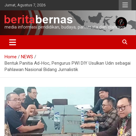
Skip
Jumat, Agustus 7, 2026
to
content
media informasi pendidikan, budaya, pariwisata dan olahraga
Home
NEWS
Bentuk Panitia Ad-Hoc, Pengurus PWI DIY Usulkan Udin sebagai
Pahlawan Nasional Bidang Jurnalistik