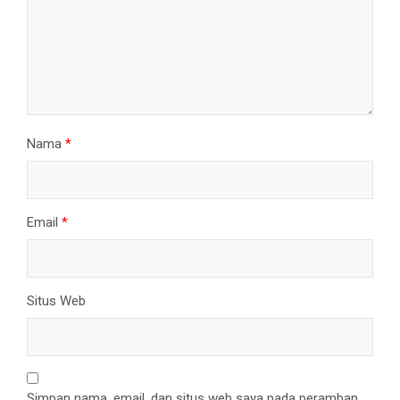
Nama
*
Email
*
Situs Web
Simpan nama, email, dan situs web saya pada peramban