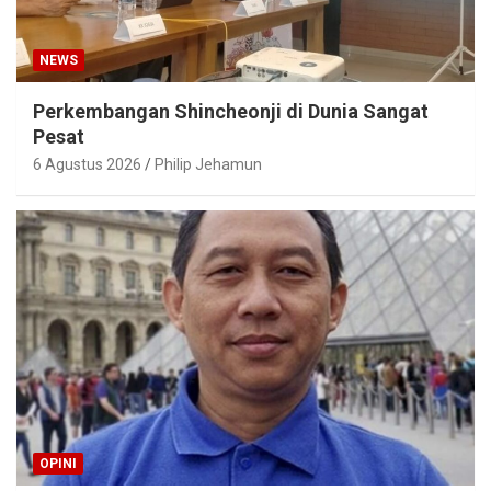
NEWS
Perkembangan Shincheonji di Dunia Sangat
Pesat
6 Agustus 2026
Philip Jehamun
OPINI