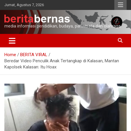
Skip
Jumat, Agustus 7, 2026
to
content
media informasi pendidikan, budaya, pariwisata dan olahraga
Home
BERITA VIRAL
Beredar Video Penculik Anak Tertangkap di Kalasan, Mantan
Kapolsek Kalasan: Itu Hoax