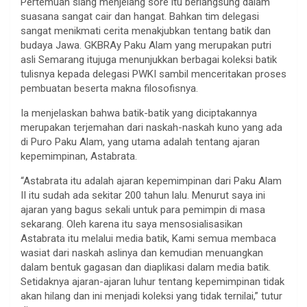
Pertemuan siang menjelang sore itu berlangsung dalam
suasana sangat cair dan hangat. Bahkan tim delegasi
sangat menikmati cerita menakjubkan tentang batik dan
budaya Jawa. GKBRAy Paku Alam yang merupakan putri
asli Semarang itujuga menunjukkan berbagai koleksi batik
tulisnya kepada delegasi PWKI sambil menceritakan proses
pembuatan beserta makna filosofisnya.
Ia menjelaskan bahwa batik-batik yang diciptakannya
merupakan terjemahan dari naskah-naskah kuno yang ada
di Puro Paku Alam, yang utama adalah tentang ajaran
kepemimpinan, Astabrata.
“Astabrata itu adalah ajaran kepemimpinan dari Paku Alam
II itu sudah ada sekitar 200 tahun lalu. Menurut saya ini
ajaran yang bagus sekali untuk para pemimpin di masa
sekarang. Oleh karena itu saya mensosialisasikan
Astabrata itu melalui media batik, Kami semua membaca
wasiat dari naskah aslinya dan kemudian menuangkan
dalam bentuk gagasan dan diaplikasi dalam media batik.
Setidaknya ajaran-ajaran luhur tentang kepemimpinan tidak
akan hilang dan ini menjadi koleksi yang tidak ternilai,” tutur