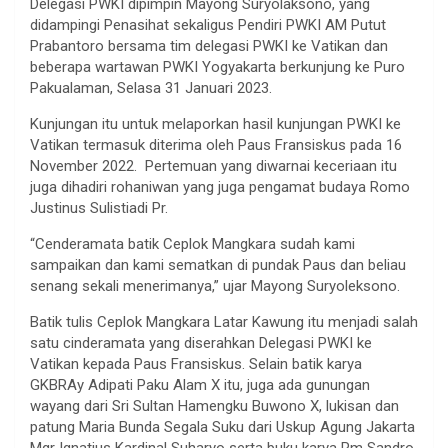
Delegasi PWKI dipimpin Mayong Suryolaksono, yang
didampingi Penasihat sekaligus Pendiri PWKI AM Putut
Prabantoro bersama tim delegasi PWKI ke Vatikan dan
beberapa wartawan PWKI Yogyakarta berkunjung ke Puro
Pakualaman, Selasa 31 Januari 2023.
Kunjungan itu untuk melaporkan hasil kunjungan PWKI ke
Vatikan termasuk diterima oleh Paus Fransiskus pada 16
November 2022. Pertemuan yang diwarnai keceriaan itu
juga dihadiri rohaniwan yang juga pengamat budaya Romo
Justinus Sulistiadi Pr.
“Cenderamata batik Ceplok Mangkara sudah kami
sampaikan dan kami sematkan di pundak Paus dan beliau
senang sekali menerimanya,” ujar Mayong Suryoleksono.
Batik tulis Ceplok Mangkara Latar Kawung itu menjadi salah
satu cinderamata yang diserahkan Delegasi PWKI ke
Vatikan kepada Paus Fransiskus. Selain batik karya
GKBRAy Adipati Paku Alam X itu, juga ada gunungan
wayang dari Sri Sultan Hamengku Buwono X, lukisan dan
patung Maria Bunda Segala Suku dari Uskup Agung Jakarta