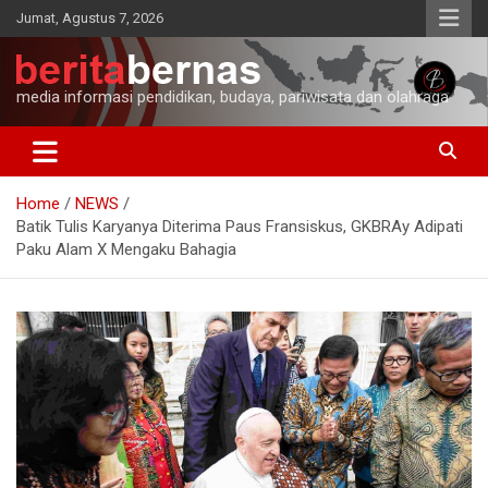
Skip
Jumat, Agustus 7, 2026
to
content
media informasi pendidikan, budaya, pariwisata dan olahraga
Home
NEWS
Batik Tulis Karyanya Diterima Paus Fransiskus, GKBRAy Adipati
Paku Alam X Mengaku Bahagia