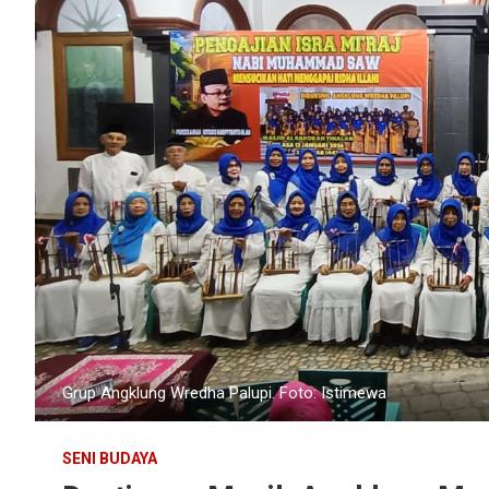
Grup Angklung Wredha Palupi. Foto: Istimewa
SENI BUDAYA