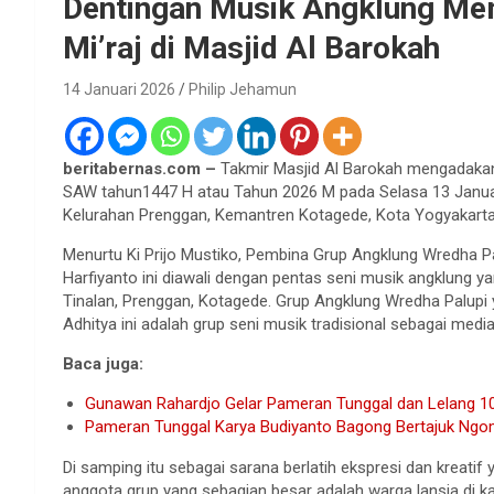
Dentingan Musik Angklung Mem
Mi’raj di Masjid Al Barokah
14 Januari 2026
Philip Jehamun
beritabernas.com –
Takmir Masjid Al Barokah mengadakan
SAW tahun1447 H atau Tahun 2026 M pada Selasa 13 Januar
Kelurahan Prenggan, Kemantren Kotagede, Kota Yogyakarta
Menurtu Ki Prijo Mustiko, Pembina Grup Angklung Wredha Pal
Harfiyanto ini diawali dengan pentas seni musik angklung 
Tinalan, Prenggan, Kotagede. Grup Angklung Wredha Palupi y
Adhitya ini adalah grup seni musik tradisional sebagai medi
Baca juga:
Gunawan Rahardjo Gelar Pameran Tunggal dan Lelang 1
Pameran Tunggal Karya Budiyanto Bagong Bertajuk Ng
Di samping itu sebagai sarana berlatih ekspresi dan kreati
anggota grup yang sebagian besar adalah warga lansia di k