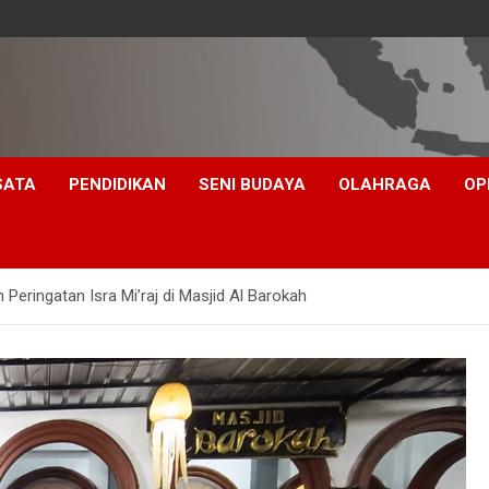
SATA
PENDIDIKAN
SENI BUDAYA
OLAHRAGA
OP
eringatan Isra Mi’raj di Masjid Al Barokah