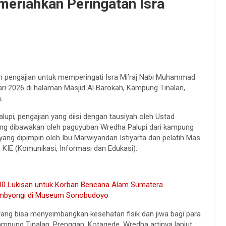
eriahkan Peringatan Isra
 pengajian untuk memperingati Isra Mi’raj Nabi Muhammad
i 2026 di halaman Masjid Al Barokah, Kampung Tinalan,
.
upi, pengajian yang diisi dengan tausiyah oleh Ustad
yang dibawakan oleh paguyuban Wredha Palupi dari kampung
ang dipimpin oleh Ibu Marwiyandari Istiyarta dan pelatih Mas
a KIE (Komunikasi, Informasi dan Edukasi).
00 Lukisan untuk Korban Bencana Alam Sumatera
ombyongi di Museum Sonobudoyo
f yang bisa menyeimbangkan kesehatan fisik dan jiwa bagi para
ampung Tinalan, Prenggan, Kotagede. Wredha artinya lanjut