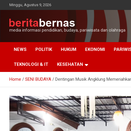
Skip
Minggu, Agustus 9, 2026
to
content
media informasi pendidikan, budaya, pariwisata dan olahraga
NEWS
POLITIK
HUKUM
EKONOMI
PARIWI
TEKNOLOGI & IT
KESEHATAN
Home
SENI BUDAYA
Dentingan Musik Angklung Memeriahkan P