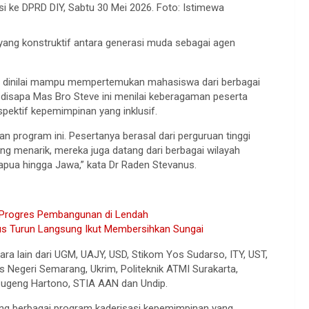
i ke DPRD DIY, Sabtu 30 Mei 2026. Foto: Istimewa
i yang konstruktif antara generasi muda sebagai agen
a dinilai mampu mempertemukan mahasiswa dari berbagai
b disapa Mas Bro Steve ini menilai keberagaman peserta
ektif kepemimpinan yang inklusif.
n program ini. Pesertanya berasal dari perguruan tinggi
g menarik, mereka juga datang dari berbagai wilayah
Papua hingga Jawa,” kata Dr Raden Stevanus.
u Progres Pembangunan di Lendah
nus Turun Langsung Ikut Membersihkan Sungai
ara lain dari UGM, UAJY, USD, Stikom Yos Sudarso, ITY, UST,
 Negeri Semarang, Ukrim, Politeknik ATMI Surakarta,
 Sugeng Hartono, STIA AAN dan Undip.
 berbagai program kaderisasi kepemimpinan yang