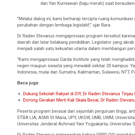
dan Yan Kurniawan (baju merah) saat beraudiens
“Melalui dialog ini, kami berharap tercipta ruang komunikas
perubahan dengan lembaga legislatif,” ujar Bara.
Dr Raden Stevanus mengapresiasi program tersebut karen
daerah dan latar belakang pendidikan. Legislator yang akra
menjadi salah satu kekuatan utama dalam membangun persp
“Kami mengapresiasi Garda Institute yang telah menghadirka
negeri maupun swasta yang mewakili sekitar 20 kampus. Yan
Indonesia, mulai dari Sumatra, Kalimantan, Sulawesi, NTT, 
Baca juga:
Dukung Sekolah Rakyat di DIY, Dr Raden Stevanus Tinja
Dorong Gerakan Merti Kali Skala Besar, Dr Raden Steva
Peserta program berasal dari sejumlah perguruan tinggi, ant
STBA LIA, ASMI St Maria, UPY, UKSW, UMB, UWM, Universitas
Universitas Jenderal Achmad Yani Yogyakarta, Universitas
Dr Raden Stevanus menegaskan bahwa DPRD DIY mendukung