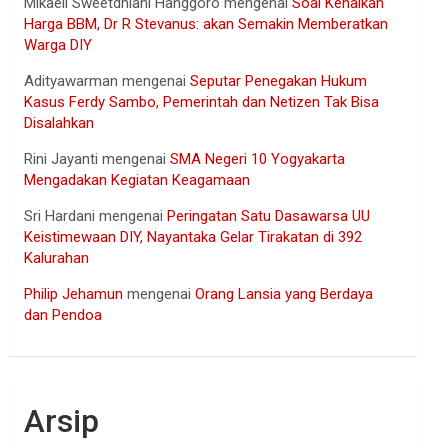
Mikaell Sweetdhiani Hanggoro
mengenai
Soal Kenaikan
Harga BBM, Dr R Stevanus: akan Semakin Memberatkan
Warga DIY
Adityawarman
mengenai
Seputar Penegakan Hukum
Kasus Ferdy Sambo, Pemerintah dan Netizen Tak Bisa
Disalahkan
Rini Jayanti
mengenai
SMA Negeri 10 Yogyakarta
Mengadakan Kegiatan Keagamaan
Sri Hardani
mengenai
Peringatan Satu Dasawarsa UU
Keistimewaan DIY, Nayantaka Gelar Tirakatan di 392
Kalurahan
Philip Jehamun
mengenai
Orang Lansia yang Berdaya
dan Pendoa
Arsip