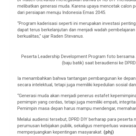
melibatkan generasi muda. Karena upaya mencetak calon pe
dari persiapan menuju Indonesia Emas 2045.
“Program kaderisasi seperti ini merupakan investasi penti
dapat terus berkelanjutan dan menjadi wadah pembelajar
berkualitas,” ujar Raden Stevanus.
Peserta Leadership Development Program foto bersama
(baju batik) saat beraudiensi ke DPRD
Ia menambahkan bahwa tantangan pembangunan ke depan 
secara intelektual, tetapi juga memiliki kepedulian sosial 
“Generasi muda akan menjadi penerus estafet kepemimpinan
pemimpin yang cerdas, tetapi juga memiliki empati, integri
Pemimpin masa depan harus mampu mendengar, memahami,
Melalui audiensi tersebut, DPRD DIY berharap para peser
perumusan kebijakan publik, sekaligus memperluas wawasan 
memperjuangkan kepentingan masyarakat.
(phj)