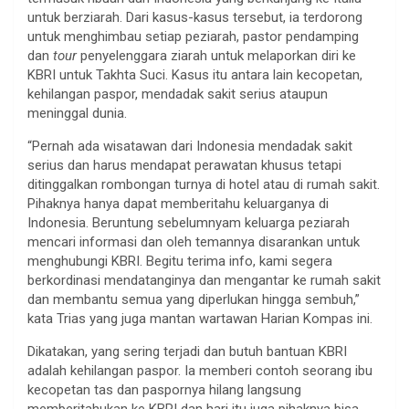
untuk berziarah. Dari kasus-kasus tersebut, ia terdorong
untuk menghimbau setiap peziarah, pastor pendamping
dan
tour
penyelenggara ziarah untuk melaporkan diri ke
KBRI untuk Takhta Suci. Kasus itu antara lain kecopetan,
kehilangan paspor, mendadak sakit serius ataupun
meninggal dunia.
“Pernah ada wisatawan dari Indonesia mendadak sakit
serius dan harus mendapat perawatan khusus tetapi
ditinggalkan rombongan turnya di hotel atau di rumah sakit.
Pihaknya hanya dapat memberitahu keluarganya di
Indonesia. Beruntung sebelumnyam keluarga peziarah
mencari informasi dan oleh temannya disarankan untuk
menghubungi KBRI. Begitu terima info, kami segera
berkordinasi mendatanginya dan mengantar ke rumah sakit
dan membantu semua yang diperlukan hingga sembuh,”
kata Trias yang juga mantan wartawan Harian Kompas ini.
Dikatakan, yang sering terjadi dan butuh bantuan KBRI
adalah kehilangan paspor. Ia memberi contoh seorang ibu
kecopetan tas dan paspornya hilang langsung
memberitahukan ke KBRI dan hari itu juga pihaknya bisa