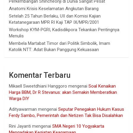
Perkembangan Shincheonji di Dunia Sangat Pesat
Anatomi Krisis Keselamatan Angkutan Barang
Setelah 25 Tahun Berlaku, UII dan Komisi Kajian
Ketatanegaraan MPR RI Kaji TAP IX/MPR/2001
Workshop KYM-PGRI, Kadisdikpora Tekankan Pentingnya
Menulis
Membela Martabat Timor dari Politik Simbolik, Imam
Katolik NTT: Adat Bukan Panggung Kekuasaan
Komentar Terbaru
Mikaell Sweetdhiani Hanggoro
mengenai
Soal Kenaikan
Harga BBM, Dr R Stevanus: akan Semakin Memberatkan
Warga DIY
Adityawarman
mengenai
Seputar Penegakan Hukum Kasus
Ferdy Sambo, Pemerintah dan Netizen Tak Bisa Disalahkan
Rini Jayanti
mengenai
SMA Negeri 10 Yogyakarta
Mengadakan Kegiatan Keagamaan