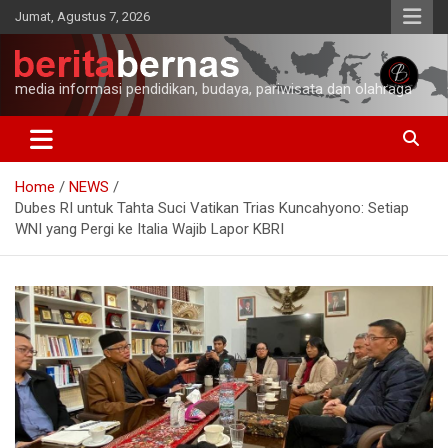
Skip
Jumat, Agustus 7, 2026
to
content
media informasi pendidikan, budaya, pariwisata dan olahraga
Home
NEWS
Dubes RI untuk Tahta Suci Vatikan Trias Kuncahyono: Setiap
WNI yang Pergi ke Italia Wajib Lapor KBRI