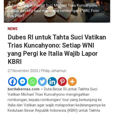
Dubes RI untuk Takhta Suci Michael Trias Kuncahyono
(kedua dari kiri) saat menerima rombongan PWKI. Foto:
Dok PWKI
NEWS
Dubes RI untuk Tahta Suci Vatikan
Trias Kuncahyono: Setiap WNI
yang Pergi ke Italia Wajib Lapor
KBRI
27 November 2025
Philip Jehamun
beritabernas.com –
Duta Besar RI untuk Takhta Suci
Vatikan Michael Trias Kuncahyono mengingatkan
rombongan, kepala rombongan/
tour
yang berkunjung ke
Italia dan Vatikan agar wajib melaporkan kedatangannya ke
Kedutaan Besar Republik Indonesia (KBRI) untuk Takhta