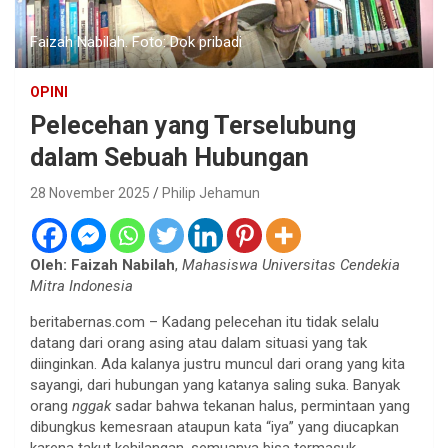
Faizah Nabilah. Foto: Dok pribadi
OPINI
Pelecehan yang Terselubung
dalam Sebuah Hubungan
28 November 2025
Philip Jehamun
Oleh: Faizah Nabilah
,
Mahasiswa Universitas Cendekia
Mitra Indonesia
beritabernas.com – Kadang pelecehan itu tidak selalu
datang dari orang asing atau dalam situasi yang tak
diinginkan. Ada kalanya justru muncul dari orang yang kita
sayangi, dari hubungan yang katanya saling suka. Banyak
orang
nggak
sadar bahwa tekanan halus, permintaan yang
dibungkus kemesraan ataupun kata “iya” yang diucapkan
karena takut kehilangan, semuanya bisa termasuk