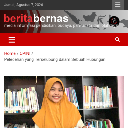
Skip
Jumat, Agustus 7, 2026
to
content
media informasi pendidikan, budaya, pariwisata dan olahraga
Home
OPINI
Pelecehan yang Terselubung dalam Sebuah Hubungan