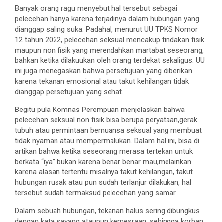
Banyak orang ragu menyebut hal tersebut sebagai
pelecehan hanya karena terjadinya dalam hubungan yang
dianggap saling suka. Padahal, menurut UU TPKS Nomor
12 tahun 2022, pelecehan seksual mencakup tindakan fisik
maupun non fisik yang merendahkan martabat seseorang,
bahkan ketika dilakuukan oleh orang terdekat sekaligus. UU
ini juga menegaskan bahwa persetujuan yang diberikan
karena tekanan emosional atau takut kehilangan tidak
dianggap persetujuan yang sehat.
Begitu pula Komnas Perempuan menjelaskan bahwa
pelecehan seksual non fisik bisa berupa peryataan,gerak
tubuh atau permintaan bernuansa seksual yang membuat
tidak nyaman atau mempermalukan. Dalam hal ini, bisa di
artikan bahwa ketika seseorang merasa tertekan untuk
berkata “iya” bukan karena benar benar mau,melainkan
karena alasan tertentu misalnya takut kehilangan, takut
hubungan rusak atau pun sudah terlanjur dilakukan, hal
tersebut sudah termaksud pelecehan yang samar.
Dalam sebuah hubungan, tekanan halus sering dibungkus
dengan kata sayang ataupun kemesraan, sehingga korban